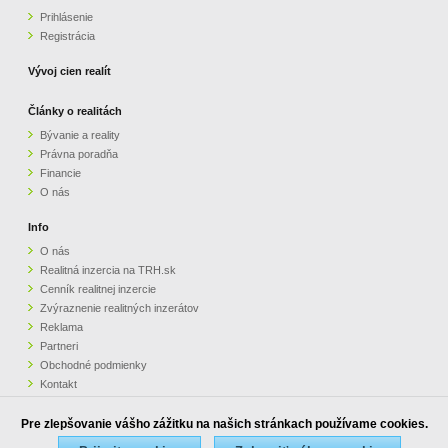
Prihlásenie
Registrácia
Vývoj cien realít
Články o realitách
Bývanie a reality
Právna poradňa
Financie
O nás
Info
O nás
Realitná inzercia na TRH.sk
Cenník realitnej inzercie
Zvýraznenie realitných inzerátov
Reklama
Partneri
Obchodné podmienky
Kontakt
Pripomienky
Pre zlepšovanie vášho zážitku na našich stránkach používame cookies.