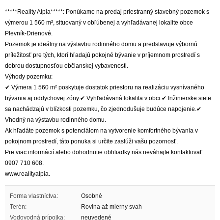
*****Reality Alpia*****: Ponúkame na predaj priestranný stavebný pozemok s
výmerou 1 560 m², situovaný v obľúbenej a vyhľadávanej lokalite obce
Plevník-Drienové.
Pozemok je ideálny na výstavbu rodinného domu a predstavuje výbornú
príležitosť pre tých, ktorí hľadajú pokojné bývanie v príjemnom prostredí s
dobrou dostupnosťou občianskej vybavenosti.
Výhody pozemku:
✔ Výmera 1 560 m² poskytuje dostatok priestoru na realizáciu vysnívaného
bývania aj oddychovej zóny.✔ Vyhľadávaná lokalita v obci.✔ Inžinierske siete
sa nachádzajú v blízkosti pozemku, čo zjednodušuje budúce napojenie.✔
Vhodný na výstavbu rodinného domu.
Ak hľadáte pozemok s potenciálom na vytvorenie komfortného bývania v
pokojnom prostredí, táto ponuka si určite zaslúži vašu pozornosť.
Pre viac informácií alebo dohodnutie obhliadky nás neváhajte kontaktovať
0907 710 608.
www.realityalpia.
Forma vlastníctva:
Osobné
Terén:
Rovina až mierny svah
Vodovodná prípojka:
neuvedené