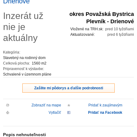
Drienové
ZVÝRAZNENIE REALITNÝCH INZERÁTOV
Inzerát už
okres Považská Bystrica
Plevník - Drienové
nie je
REKLAMA
Vložené na TRH.sk:
pred 10 tyždňami
Aktualizované:
pred 6 tyždňami
aktuálny
PARTNERI
Kategória:
OBCHODNÉ PODMIENKY
Stavebný na rodinný dom
Celková plocha:
1560 m2
Pripravenosť k výstavbe:
KONTAKT
Schvalené v územnom pláne
PRIPOMIENKY
Zašlite mi pôdorys a ďalšie podrobnosti
Zobraziť na mape
Pridať k zaujímavým
Vytlačiť
Pridať na Facebook
Popis nehnuteľnosti