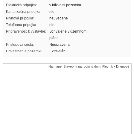
Elektrická prípojka:
v blízkosti pozemku
Kanalizačná prípojka:
nie
Plynová prípojka:
neuvedené
Telefónna prípojka:
nie
Pripravenosť k výstavbe:
Schvalené v územnom
pláne
Prístupová cesta:
Neupravená
Umiestnenie pozemku:
Extravilán
Na mape: Stavebný na rodinný dom, Plevník - Drienové