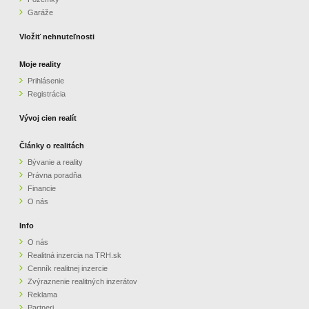
Garáže
Vložiť nehnuteľnosti
Moje reality
Prihlásenie
Registrácia
Vývoj cien realít
Články o realitách
Bývanie a reality
Právna poradňa
Financie
O nás
Info
O nás
Realitná inzercia na TRH.sk
Cenník realitnej inzercie
Zvýraznenie realitných inzerátov
Reklama
Partneri