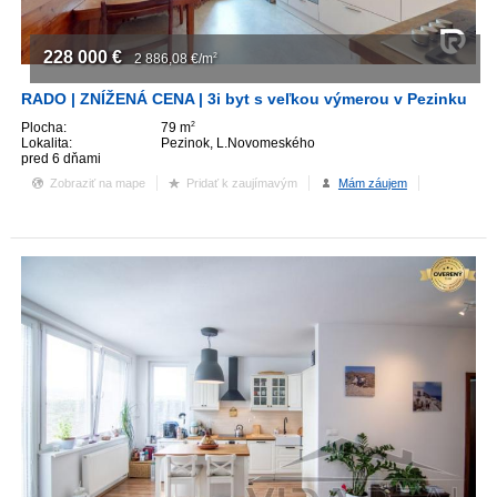
228 000
€
2 886,08
€/m
2
RADO | ZNÍŽENÁ CENA | 3i byt s veľkou výmerou v Pezinku
Plocha:
79 m
2
Lokalita:
Pezinok, L.Novomeského
pred 6 dňami
Zobraziť na mape
Pridať k zaujímavým
Mám záujem