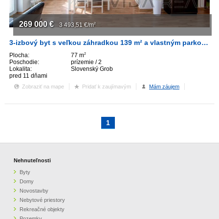
269 000
€
3 493,51
€/m
2
3-izbový byt s veľkou záhradkou 139 m² a vlastným parkovacím miestom
Plocha:
77 m
2
Poschodie:
prízemie / 2
Lokalita:
Slovenský Grob
pred 11 dňami
Zobraziť na mape
Pridať k zaujímavým
Mám záujem
1
Nehnuteľnosti
Byty
Domy
Novostavby
Nebytové priestory
Rekreačné objekty
Pozemky