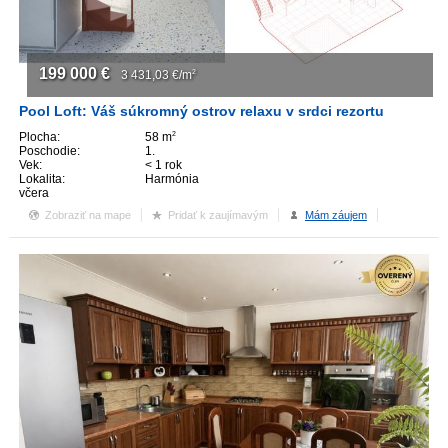
199 000
€
3 431,03
€/m
2
Pool Loft: Váš súkromný ostrov relaxu v srdci rezortu
Plocha:
58 m
2
Poschodie:
1.
Vek:
< 1 rok
Lokalita:
Harmónia
včera
Zobraziť na mape
Pridať k zaujímavým
Mám záujem