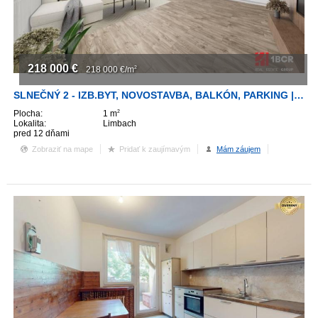
218 000
€
218 000
€/m
2
SLNEČNÝ 2 - IZB.BYT, NOVOSTAVBA, BALKÓN, PARKING | LIMBAŠSKÁ CESTA
Plocha:
1 m
2
Lokalita:
Limbach
pred 12 dňami
Zobraziť na mape
Pridať k zaujímavým
Mám záujem