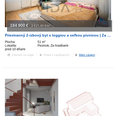
ZVÝRAZNENIE REALITNÝCH INZERÁTOV
REKLAMA
184 900
€
3 625,49
€/m
2
PARTNERI
Priestranný 2-izbový byt s loggiou a veľkou pivnicou | Za hradbami, PK
Plocha:
51 m
2
Lokalita:
Pezinok, Za hradbami
OBCHODNÉ PODMIENKY
pred 10 dňami
Zobraziť na mape
Pridať k zaujímavým
Mám záujem
KONTAKT
PRIPOMIENKY