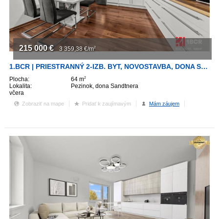
215 000
€
3 359,38
€/m
2
1.BCR | PRIESTRANNÝ 2-IZB. BYT, NOVOSTAVBA, DONA SANDTNERA, PEZINOK
Plocha:
64 m
2
Lokalita:
Pezinok, dona Sandtnera
včera
Zobraziť na mape
Pridať k zaujímavým
Mám záujem