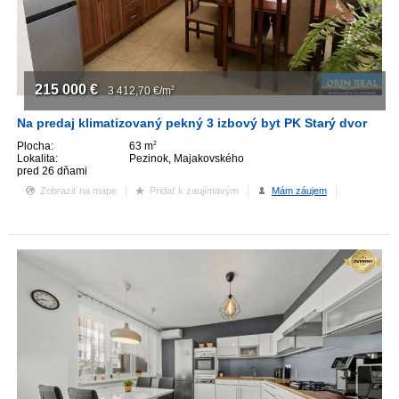
215 000
€
3 412,70
€/m
2
Na predaj klimatizovaný pekný 3 izbový byt PK Starý dvor
Plocha:
63 m
2
Lokalita:
Pezinok, Majakovského
pred 26 dňami
Zobraziť na mape
Pridať k zaujímavým
Mám záujem