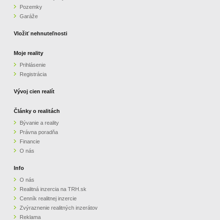
Pozemky
ZVÝRAZNENIE REALITNÝCH INZERÁTOV
Garáže
Vložiť nehnuteľnosti
REKLAMA
Moje reality
Prihlásenie
PARTNERI
Registrácia
OBCHODNÉ PODMIENKY
Vývoj cien realít
Články o realitách
KONTAKT
Bývanie a reality
Právna poradňa
PRIPOMIENKY
Financie
O nás
Info
O nás
Realitná inzercia na TRH.sk
Cenník realitnej inzercie
Zvýraznenie realitných inzerátov
Reklama