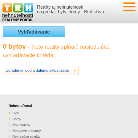
Reality aj nehnutelnosti
NEHNUTEĽNOSTI
na predaj, byty, domy - Bratislava, ..
BYTY
VLOŽIŤ NEHNUTEĽNOSTI
Vyhľadávanie
DOMY
MOJE REALITY
0 bytov
- Tieto reality spĺňajú nasledujúce
vyhľadávacie kritéria:
NOVOSTAVBY
PRIHLÁSENIE
VÝVOJ CIEN REALÍT
NEBYTOVÉ PRIESTORY
REGISTRÁCIA
Zoradenie: podla dátumu aktualizácie
ČLÁNKY O REALITÁCH
REKREAČNÉ OBJEKTY
BÝVANIE A REALITY
INFO
POZEMKY
PRÁVNA PORADŇA
O NÁS
Nehnuteľnosti
Byty
GARÁŽE
FINANCIE
REALITNÁ INZERCIA NA TRH.SK
Domy
Novostavby
Nebytové priestory
O NÁS
CENNÍK REALITNEJ INZERCIE
Rekreačné objekty