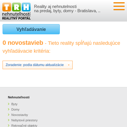
Reality aj nehnutelnosti
NEHNUTEĽNOSTI
na predaj, byty, domy - Bratislava, ..
BYTY
VLOŽIŤ NEHNUTEĽNOSTI
Vyhľadávanie
DOMY
MOJE REALITY
0 novostavieb
- Tieto reality spĺňajú nasledujúce
vyhľadávacie kritéria:
NOVOSTAVBY
PRIHLÁSENIE
VÝVOJ CIEN REALÍT
NEBYTOVÉ PRIESTORY
REGISTRÁCIA
Zoradenie: podla dátumu aktualizácie
ČLÁNKY O REALITÁCH
REKREAČNÉ OBJEKTY
BÝVANIE A REALITY
INFO
POZEMKY
PRÁVNA PORADŇA
O NÁS
Nehnuteľnosti
Byty
GARÁŽE
FINANCIE
REALITNÁ INZERCIA NA TRH.SK
Domy
Novostavby
Nebytové priestory
O NÁS
CENNÍK REALITNEJ INZERCIE
Rekreačné objekty