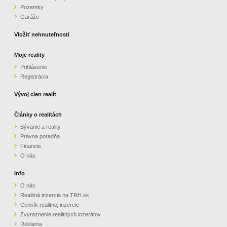
Pozemky
ZVÝRAZNENIE REALITNÝCH INZERÁTOV
Garáže
Vložiť nehnuteľnosti
REKLAMA
Moje reality
Prihlásenie
PARTNERI
Registrácia
OBCHODNÉ PODMIENKY
Vývoj cien realít
Články o realitách
KONTAKT
Bývanie a reality
Právna poradňa
PRIPOMIENKY
Financie
O nás
Info
O nás
Realitná inzercia na TRH.sk
Cenník realitnej inzercie
Zvýraznenie realitných inzerátov
Reklama