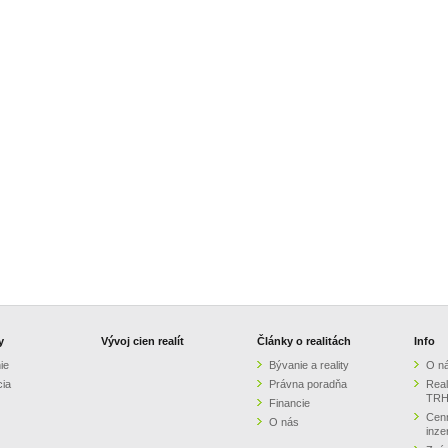
y
Vývoj cien realít
Články o realitách
Info
ie
Bývanie a reality
O n
cia
Právna poradňa
Real
TRH
Financie
Cenn
O nás
inze