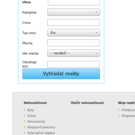
Ulica:
Kategória:
Cena:
Eur
Typ ceny:
Plocha:
-- nezáleží --
Vek stavby:
Obsahuje
text:
Nehnuteľnosti
Vložiť nehnuteľnosti
Moje realit
Byty
Prihlásen
Domy
Registrá
Novostavby
Nebytové priestory
Rekreačné objekty