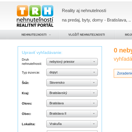
Reality aj nehnutelnosti
na predaj, byty, domy - Bratislava, ..
NEHNUTEĽNOSTI
VLOŽIŤ NEHNUTEĽNOSTI
MOJ
0 neb
Upraviť vyhľadávanie:
vyhľadáv
Druh
nebytový priestor
nehnuteľnosti:
dopyt
Typ inzercie:
Zoradeni
Slovensko
Štát:
Bratislavský
Kraj:
Bratislava
Okres:
Bratislava II
Obec:
Vrakuňa
Lokalita: