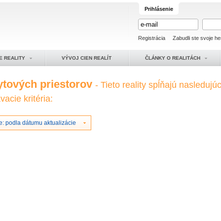
Prihlásenie
Registrácia
Zabudli ste svoje he
E REALITY
VÝVOJ CIEN REALÍT
ČLÁNKY O REALITÁCH
ytových priestorov
- Tieto reality spĺňajú nasledujú
acie kritéria:
e: podla dátumu aktualizácie