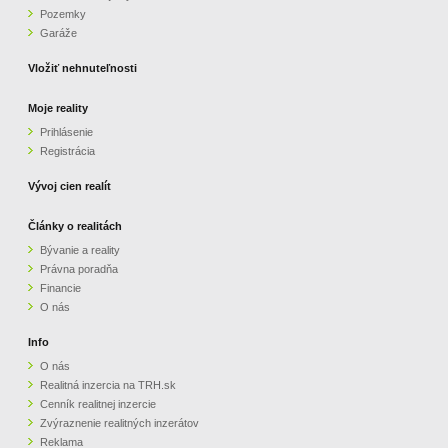
Pozemky
ZVÝRAZNENIE REALITNÝCH INZERÁTOV
Garáže
Vložiť nehnuteľnosti
REKLAMA
Moje reality
Prihlásenie
PARTNERI
Registrácia
OBCHODNÉ PODMIENKY
Vývoj cien realít
Články o realitách
KONTAKT
Bývanie a reality
Právna poradňa
PRIPOMIENKY
Financie
O nás
Info
O nás
Realitná inzercia na TRH.sk
Cenník realitnej inzercie
Zvýraznenie realitných inzerátov
Reklama