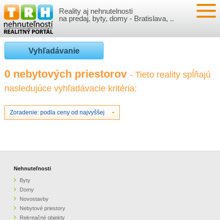
Reality aj nehnutelnosti
NEHNUTEĽNOSTI
na predaj, byty, domy - Bratislava, ..
BYTY
VLOŽIŤ NEHNUTEĽNOSTI
Vyhľadávanie
DOMY
MOJE REALITY
0 nebytových priestorov
- Tieto reality spĺňajú
nasledujúce vyhľadávacie kritéria:
NOVOSTAVBY
PRIHLÁSENIE
VÝVOJ CIEN REALÍT
NEBYTOVÉ PRIESTORY
REGISTRÁCIA
Zoradenie: podla ceny od najvyššej
ČLÁNKY O REALITÁCH
REKREAČNÉ OBJEKTY
BÝVANIE A REALITY
INFO
POZEMKY
PRÁVNA PORADŇA
O NÁS
Nehnuteľnosti
Byty
GARÁŽE
FINANCIE
REALITNÁ INZERCIA NA TRH.SK
Domy
Novostavby
Nebytové priestory
O NÁS
CENNÍK REALITNEJ INZERCIE
Rekreačné objekty