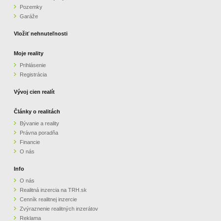
Pozemky
ZVÝRAZNENIE REALITNÝCH INZERÁTOV
Garáže
Vložiť nehnuteľnosti
REKLAMA
Moje reality
Prihlásenie
PARTNERI
Registrácia
OBCHODNÉ PODMIENKY
Vývoj cien realít
Články o realitách
KONTAKT
Bývanie a reality
Právna poradňa
PRIPOMIENKY
Financie
O nás
Info
O nás
Realitná inzercia na TRH.sk
Cenník realitnej inzercie
Zvýraznenie realitných inzerátov
Reklama