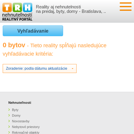
Reality aj nehnutelnosti
NEHNUTEĽNOSTI
na predaj, byty, domy - Bratislava, ..
BYTY
VLOŽIŤ NEHNUTEĽNOSTI
Vyhľadávanie
DOMY
MOJE REALITY
0 bytov
- Tieto reality spĺňajú nasledujúce
vyhľadávacie kritéria:
NOVOSTAVBY
PRIHLÁSENIE
VÝVOJ CIEN REALÍT
NEBYTOVÉ PRIESTORY
REGISTRÁCIA
Zoradenie: podla dátumu aktualizácie
ČLÁNKY O REALITÁCH
REKREAČNÉ OBJEKTY
BÝVANIE A REALITY
INFO
POZEMKY
PRÁVNA PORADŇA
O NÁS
Nehnuteľnosti
Byty
GARÁŽE
FINANCIE
REALITNÁ INZERCIA NA TRH.SK
Domy
Novostavby
Nebytové priestory
O NÁS
CENNÍK REALITNEJ INZERCIE
Rekreačné objekty