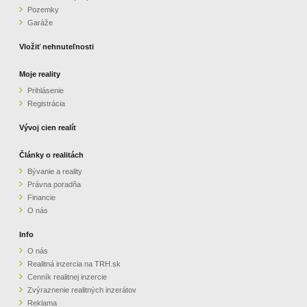
Pozemky
ZVÝRAZNENIE REALITNÝCH INZERÁTOV
Garáže
Vložiť nehnuteľnosti
REKLAMA
Moje reality
Prihlásenie
PARTNERI
Registrácia
OBCHODNÉ PODMIENKY
Vývoj cien realít
Články o realitách
KONTAKT
Bývanie a reality
Právna poradňa
PRIPOMIENKY
Financie
O nás
Info
O nás
Realitná inzercia na TRH.sk
Cenník realitnej inzercie
Zvýraznenie realitných inzerátov
Reklama