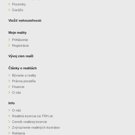
Pozemky
ZVÝRAZNENIE REALITNÝCH INZERÁTOV
Garáže
Vložiť nehnuteľnosti
REKLAMA
Moje reality
Prihlásenie
PARTNERI
Registrácia
OBCHODNÉ PODMIENKY
Vývoj cien realít
Články o realitách
KONTAKT
Bývanie a reality
Právna poradňa
PRIPOMIENKY
Financie
O nás
Info
O nás
Realitná inzercia na TRH.sk
Cenník realitnej inzercie
Zvýraznenie realitných inzerátov
Reklama