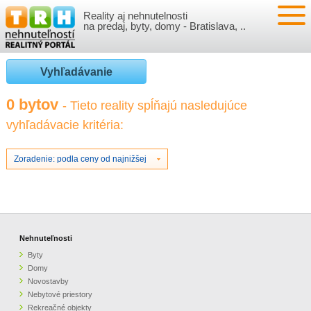
Reality aj nehnutelnosti
NEHNUTEĽNOSTI
na predaj, byty, domy - Bratislava, ..
BYTY
VLOŽIŤ NEHNUTEĽNOSTI
Vyhľadávanie
DOMY
MOJE REALITY
0 bytov
- Tieto reality spĺňajú nasledujúce
vyhľadávacie kritéria:
NOVOSTAVBY
PRIHLÁSENIE
VÝVOJ CIEN REALÍT
NEBYTOVÉ PRIESTORY
REGISTRÁCIA
Zoradenie: podla ceny od najnižšej
ČLÁNKY O REALITÁCH
REKREAČNÉ OBJEKTY
BÝVANIE A REALITY
INFO
POZEMKY
PRÁVNA PORADŇA
O NÁS
Nehnuteľnosti
Byty
GARÁŽE
FINANCIE
REALITNÁ INZERCIA NA TRH.SK
Domy
Novostavby
Nebytové priestory
O NÁS
CENNÍK REALITNEJ INZERCIE
Rekreačné objekty