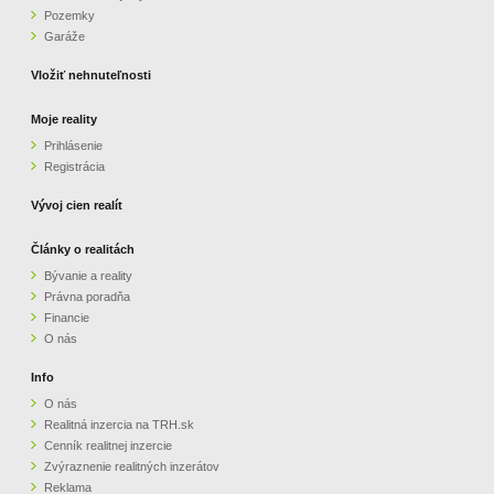
Pozemky
ZVÝRAZNENIE REALITNÝCH INZERÁTOV
Garáže
Vložiť nehnuteľnosti
REKLAMA
Moje reality
Prihlásenie
PARTNERI
Registrácia
OBCHODNÉ PODMIENKY
Vývoj cien realít
Články o realitách
KONTAKT
Bývanie a reality
Právna poradňa
PRIPOMIENKY
Financie
O nás
Info
O nás
Realitná inzercia na TRH.sk
Cenník realitnej inzercie
Zvýraznenie realitných inzerátov
Reklama