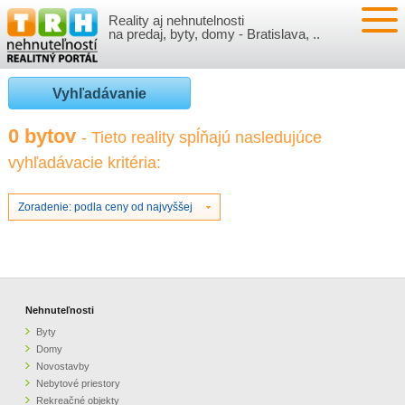
Reality aj nehnutelnosti
NEHNUTEĽNOSTI
na predaj, byty, domy - Bratislava, ..
BYTY
VLOŽIŤ NEHNUTEĽNOSTI
Vyhľadávanie
DOMY
MOJE REALITY
0 bytov
- Tieto reality spĺňajú nasledujúce
vyhľadávacie kritéria:
NOVOSTAVBY
PRIHLÁSENIE
VÝVOJ CIEN REALÍT
NEBYTOVÉ PRIESTORY
REGISTRÁCIA
Zoradenie: podla ceny od najvyššej
ČLÁNKY O REALITÁCH
REKREAČNÉ OBJEKTY
BÝVANIE A REALITY
INFO
POZEMKY
PRÁVNA PORADŇA
O NÁS
Nehnuteľnosti
Byty
GARÁŽE
FINANCIE
REALITNÁ INZERCIA NA TRH.SK
Domy
Novostavby
Nebytové priestory
O NÁS
CENNÍK REALITNEJ INZERCIE
Rekreačné objekty