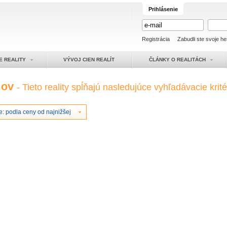
Prihlásenie
Registrácia
Zabudli ste svoje he
E REALITY
VÝVOJ CIEN REALÍT
ČLÁNKY O REALITÁCH
mov
- Tieto reality spĺňajú nasledujúce vyhľadávacie krité
: podla ceny od najnižšej