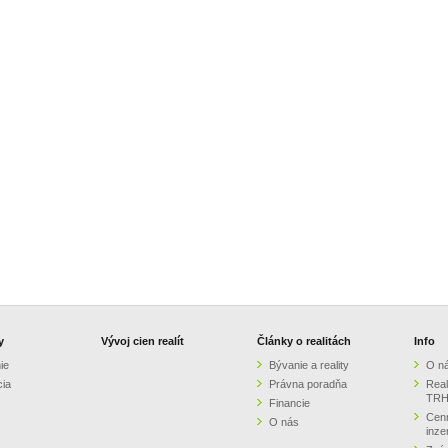
y
Vývoj cien realít
Články o realitách
Info
ie
Bývanie a reality
O n
cia
Právna poradňa
Real
TRH
Financie
Cenn
O nás
inze