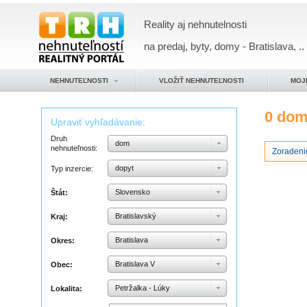
Reality aj nehnutelnosti
na predaj, byty, domy - Bratislava, ..
NEHNUTEĽNOSTI
VLOŽIŤ NEHNUTEĽNOSTI
MOJ
0 do
Upraviť vyhľadávanie:
Druh
dom
nehnuteľnosti:
Zoradenie
dopyt
Typ inzercie:
Slovensko
Štát:
Bratislavský
Kraj:
Bratislava
Okres:
Bratislava V
Obec:
Petržalka - Lúky
Lokalita: