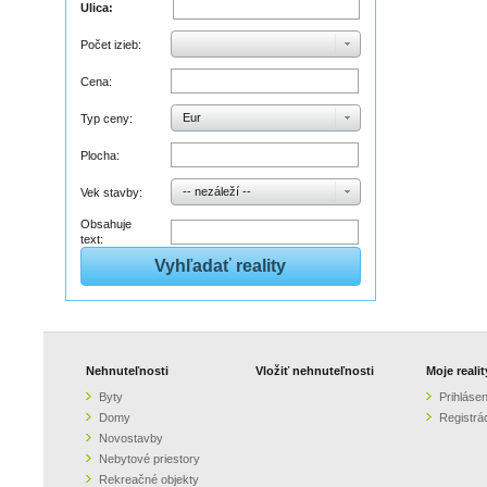
Ulica:
Počet izieb:
Cena:
Eur
Typ ceny:
Plocha:
-- nezáleží --
Vek stavby:
Obsahuje
text:
Nehnuteľnosti
Vložiť nehnuteľnosti
Moje realit
Byty
Prihlásen
Domy
Registrá
Novostavby
Nebytové priestory
Rekreačné objekty