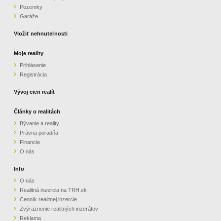
Pozemky
ZVÝRAZNENIE REALITNÝCH INZERÁTOV
Garáže
Vložiť nehnuteľnosti
REKLAMA
Moje reality
Prihlásenie
PARTNERI
Registrácia
OBCHODNÉ PODMIENKY
Vývoj cien realít
Články o realitách
KONTAKT
Bývanie a reality
Právna poradňa
PRIPOMIENKY
Financie
O nás
Info
O nás
Realitná inzercia na TRH.sk
Cenník realitnej inzercie
Zvýraznenie realitných inzerátov
Reklama