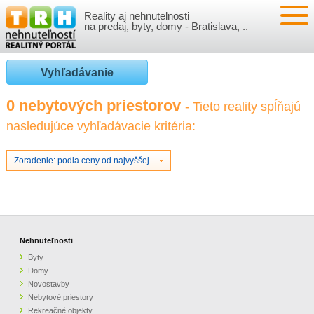
Reality aj nehnutelnosti
NEHNUTEĽNOSTI
na predaj, byty, domy - Bratislava, ..
BYTY
VLOŽIŤ NEHNUTEĽNOSTI
Vyhľadávanie
DOMY
MOJE REALITY
0 nebytových priestorov
- Tieto reality spĺňajú
nasledujúce vyhľadávacie kritéria:
NOVOSTAVBY
PRIHLÁSENIE
VÝVOJ CIEN REALÍT
NEBYTOVÉ PRIESTORY
REGISTRÁCIA
Zoradenie: podla ceny od najvyššej
ČLÁNKY O REALITÁCH
REKREAČNÉ OBJEKTY
BÝVANIE A REALITY
INFO
POZEMKY
PRÁVNA PORADŇA
O NÁS
Nehnuteľnosti
Byty
GARÁŽE
FINANCIE
REALITNÁ INZERCIA NA TRH.SK
Domy
Novostavby
Nebytové priestory
O NÁS
CENNÍK REALITNEJ INZERCIE
Rekreačné objekty