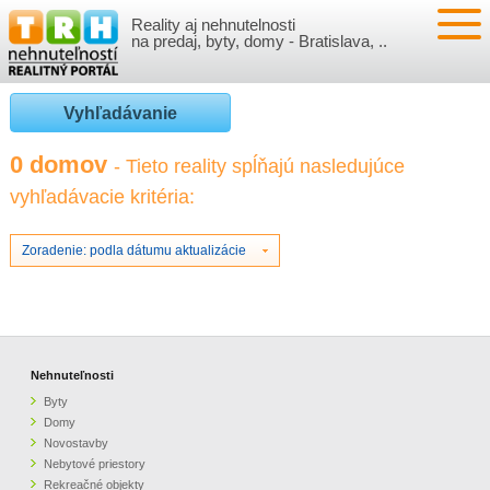
Reality aj nehnutelnosti
NEHNUTEĽNOSTI
na predaj, byty, domy - Bratislava, ..
BYTY
VLOŽIŤ NEHNUTEĽNOSTI
Vyhľadávanie
DOMY
MOJE REALITY
0 domov
- Tieto reality spĺňajú nasledujúce
vyhľadávacie kritéria:
NOVOSTAVBY
PRIHLÁSENIE
VÝVOJ CIEN REALÍT
NEBYTOVÉ PRIESTORY
REGISTRÁCIA
Zoradenie: podla dátumu aktualizácie
ČLÁNKY O REALITÁCH
REKREAČNÉ OBJEKTY
BÝVANIE A REALITY
INFO
POZEMKY
PRÁVNA PORADŇA
O NÁS
Nehnuteľnosti
Byty
GARÁŽE
FINANCIE
REALITNÁ INZERCIA NA TRH.SK
Domy
Novostavby
Nebytové priestory
O NÁS
CENNÍK REALITNEJ INZERCIE
Rekreačné objekty