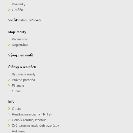
Pozemky
ZVÝRAZNENIE REALITNÝCH INZERÁTOV
Garáže
Vložiť nehnuteľnosti
REKLAMA
Moje reality
Prihlásenie
PARTNERI
Registrácia
OBCHODNÉ PODMIENKY
Vývoj cien realít
Články o realitách
KONTAKT
Bývanie a reality
Právna poradňa
PRIPOMIENKY
Financie
O nás
Info
O nás
Realitná inzercia na TRH.sk
Cenník realitnej inzercie
Zvýraznenie realitných inzerátov
Reklama