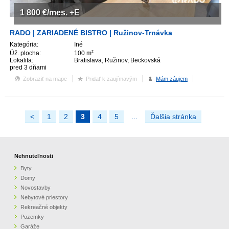
1 800
€/mes.
+E
RADO | ZARIADENÉ BISTRO | Ružinov-Trnávka
Kategória:
Iné
Úž. plocha:
100 m
2
Lokalita:
Bratislava, Ružinov, Beckovská
pred 3 dňami
Zobraziť na mape
Pridať k zaujímavým
Mám záujem
<
1
2
3
4
5
...
Ďalšia stránka
Nehnuteľnosti
Byty
Domy
Novostavby
Nebytové priestory
Rekreačné objekty
Pozemky
Garáže