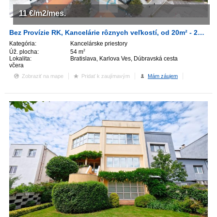
11
€/m2/mes.
Bez Provízie RK, Kancelárie rôznych veľkostí, od 20m² - 260m², administratívna budova Westend Tower.
Kategória:
Kancelárske priestory
Úž. plocha:
54 m
2
Lokalita:
Bratislava, Karlova Ves, Dúbravská cesta
včera
Zobraziť na mape
Pridať k zaujímavým
Mám záujem