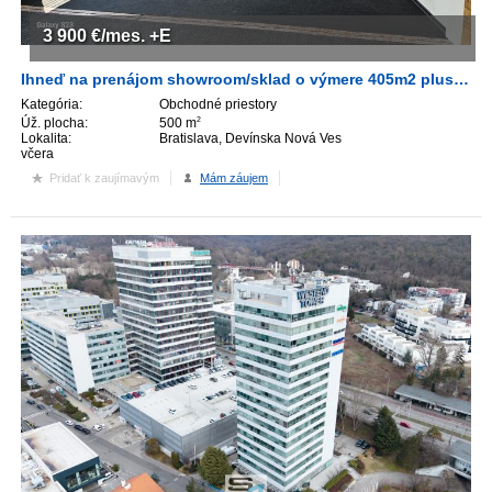
3 900
€/mes.
+E
Ihneď na prenájom showroom/sklad o výmere 405m2 plus 92m2 terasa, BA-IV.
Kategória:
Obchodné priestory
Úž. plocha:
500 m
2
Lokalita:
Bratislava, Devínska Nová Ves
včera
Pridať k zaujímavým
Mám záujem