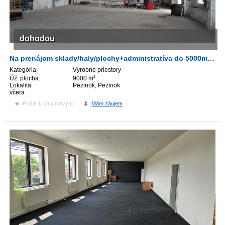
dohodou
Na prenájom sklady/haly/plochy+administratíva do 5000m2 + plochy do 23 500m2, TOP lokalita Pezinok.
Kategória:
Vyrobné priestory
Úž. plocha:
9000 m
2
Lokalita:
Pezinok, Pezinok
včera
Pridať k zaujímavým
Mám záujem