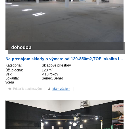
dohodou
Na prenájom sklady o výmere od 120-850m2,TOP lokalita iba 5km od centra mesta Senec.!!! !!
Kategória:
Skladové priestory
Úž. plocha:
120 m
2
Vek:
< 10 rokov
Lokalita:
Senec, Senec
včera
Pridať k zaujímavým
Mám záujem