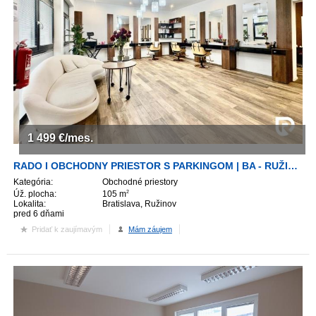
1 499
€/mes.
RADO I OBCHODNY PRIESTOR S PARKINGOM | BA - RUŽINOV
Kategória:
Obchodné priestory
Úž. plocha:
105 m
2
Lokalita:
Bratislava, Ružinov
pred 6 dňami
Pridať k zaujímavým
Mám záujem