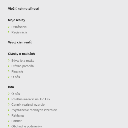
Vložiť nehnuteľnosti
Moje reality
Prihlásenie
Registrácia
Vývoj cien realít
Články o realitách
Bývanie a reality
Právna poradňa
Financie
O nás
Info
O nás
Realitná inzercia na TRH.sk
Cenník realitnej inzercie
Zvýraznenie realitných inzerátov
Reklama
Partneri
Obchodné podmienky