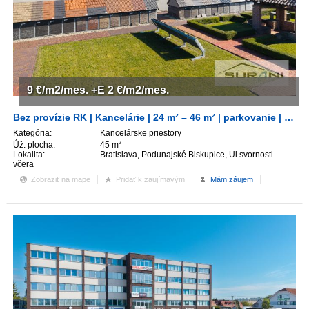
ZVÝRAZNENIE REALITNÝCH INZERÁTOV
REKLAMA
9
€/m2/mes.
+E 2
€/m2/mes.
PARTNERI
Bez provízie RK | Kancelárie | 24 m² – 46 m² | parkovanie | Ulica Svornosti | Bratislava
OBCHODNÉ PODMIENKY
Kategória:
Kancelárske priestory
Úž. plocha:
45 m
2
Lokalita:
Bratislava, Podunajské Biskupice, Ul.svornosti
KONTAKT
včera
Zobraziť na mape
Pridať k zaujímavým
Mám záujem
PRIPOMIENKY