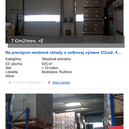
7
€/m2/mes.
+E
Na prenájom moderné sklady o celkovej výmere 311m2, 453m2, 935m2, TOP-lokalita Bratislava- II.!!!
Kategória:
Skladové priestory
Úž. plocha:
935 m
2
Vek:
< 10 rokov
Lokalita:
Bratislava, Ružinov
včera
Pridať k zaujímavým
Mám záujem