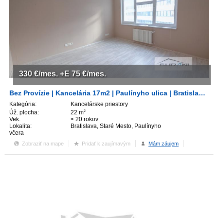
330
€/mes.
+E 75
€/mes.
Bez Provízie | Kancelária 17m2 | Paulínyho ulica | Bratislava - Staré Mesto
Kategória:
Kancelárske priestory
Úž. plocha:
22 m
2
Vek:
< 20 rokov
Lokalita:
Bratislava, Staré Mesto, Paulínyho
včera
Zobraziť na mape
Pridať k zaujímavým
Mám záujem