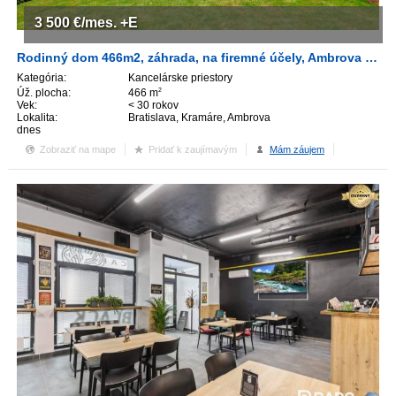
3 500
€/mes.
+E
Rodinný dom 466m2, záhrada, na firemné účely, Ambrova ul., širšie centrum, prémiová adresa
Kategória:
Kancelárske priestory
Úž. plocha:
466 m
2
Vek:
< 30 rokov
Lokalita:
Bratislava, Kramáre, Ambrova
dnes
Zobraziť na mape
Pridať k zaujímavým
Mám záujem