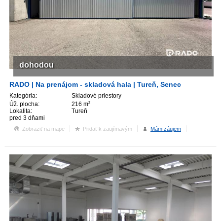
dohodou
RADO | Na prenájom - skladová hala | Tureň, Senec
Kategória:
Skladové priestory
Úž. plocha:
216 m
2
Lokalita:
Tureň
pred 3 dňami
Zobraziť na mape
Pridať k zaujímavým
Mám záujem