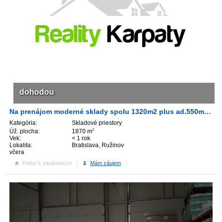
dohodou
Na prenájom moderné sklady spolu 1320m2 plus ad.550m2, TOP-lokalita Bratislava- II.!!!
Kategória:
Skladové priestory
Úž. plocha:
1870 m
2
Vek:
< 1 rok
Lokalita:
Bratislava, Ružinov
včera
Pridať k zaujímavým
Mám záujem