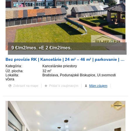
9
€/m2/mes.
+E 2
€/m2/mes.
Bez provízie RK | Kancelárie | 24 m² – 46 m² | parkovanie | Ulica Svornosti | Bratislava
Kategória:
Kancelárske priestory
Úž. plocha:
32 m
2
Lokalita:
Bratislava, Podunajské Biskupice, Ul.svornosti
včera
Zobraziť na mape
Pridať k zaujímavým
Mám záujem