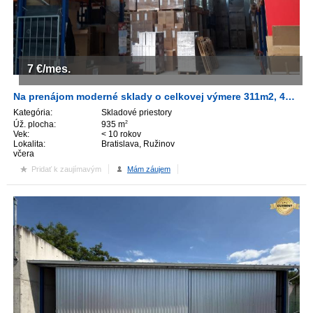
7
€/mes.
Na prenájom moderné sklady o celkovej výmere 311m2, 453m2, 935m2, TOP-lokalita Bratislava- II.!!!
Kategória:
Skladové priestory
Úž. plocha:
935 m
2
Vek:
< 10 rokov
Lokalita:
Bratislava, Ružinov
včera
Pridať k zaujímavým
Mám záujem