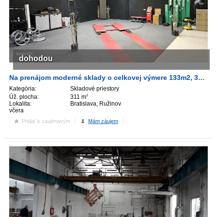
dohodou
Na prenájom moderné sklady o celkovej výmere 133m2, 311m2, 320m2, 670m2, BA-2.
Kategória:
Skladové priestory
Úž. plocha:
311 m
2
Lokalita:
Bratislava, Ružinov
včera
Pridať k zaujímavým
Mám záujem