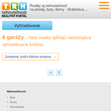
Reality aj nehnutelnosti
NEHNUTEĽNOSTI
na predaj, byty, domy - Bratislava, ..
BYTY
VLOŽIŤ NEHNUTEĽNOSTI
Vyhľadávanie
DOMY
MOJE REALITY
8 garážy
- Tieto reality spĺňajú nasledujúce
vyhľadávacie kritéria:
NOVOSTAVBY
PRIHLÁSENIE
VÝVOJ CIEN REALÍT
NEBYTOVÉ PRIESTORY
REGISTRÁCIA
Zoradenie: podľa dátumu pridania
ČLÁNKY O REALITÁCH
REKREAČNÉ OBJEKTY
BÝVANIE A REALITY
INFO
<
1
POZEMKY
PRÁVNA PORADŇA
O NÁS
Nehnuteľnosti
GARÁŽE
FINANCIE
REALITNÁ INZERCIA NA TRH.SK
Byty
Domy
O NÁS
CENNÍK REALITNEJ INZERCIE
Novostavby