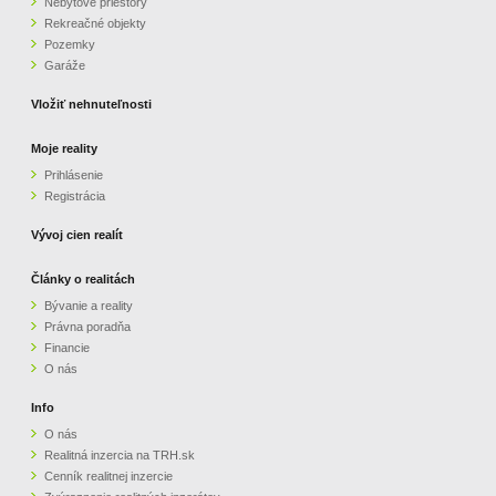
Nebytové priestory
Rekreačné objekty
ZVÝRAZNENIE REALITNÝCH INZERÁTOV
Pozemky
Garáže
REKLAMA
Vložiť nehnuteľnosti
PARTNERI
Moje reality
Prihlásenie
Registrácia
OBCHODNÉ PODMIENKY
Vývoj cien realít
KONTAKT
Články o realitách
Bývanie a reality
PRIPOMIENKY
Právna poradňa
Financie
O nás
Info
O nás
Realitná inzercia na TRH.sk
Cenník realitnej inzercie