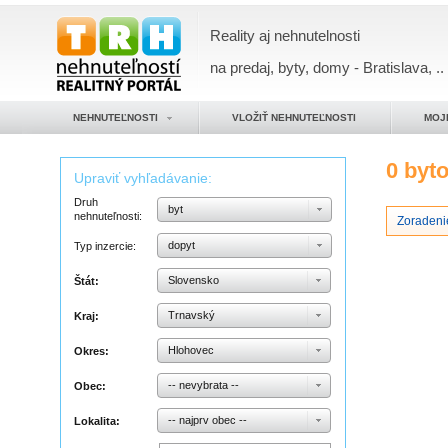
Reality aj nehnutelnosti
na predaj, byty, domy - Bratislava, ..
NEHNUTEĽNOSTI
VLOŽIŤ NEHNUTEĽNOSTI
MOJ
0 byt
Upraviť vyhľadávanie:
Druh
byt
nehnuteľnosti:
Zoradeni
dopyt
Typ inzercie:
Slovensko
Štát:
Trnavský
Kraj:
Hlohovec
Okres:
-- nevybrata --
Obec:
-- najprv obec --
Lokalita: