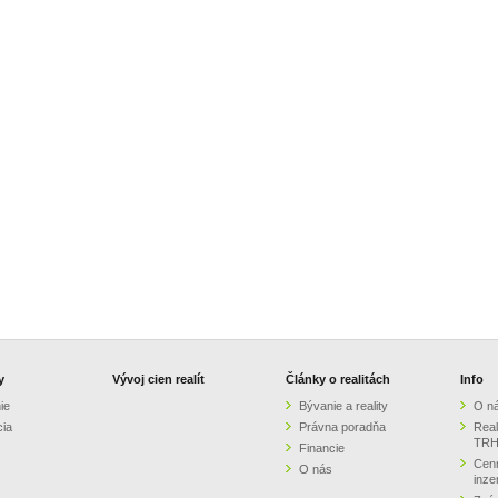
y
Vývoj cien realít
Články o realitách
Info
ie
Bývanie a reality
O n
cia
Právna poradňa
Real
TRH
Financie
Cenn
O nás
inze