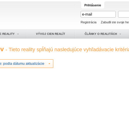
Prihlásenie
Registrácia
Zabudli ste svoje he
E REALITY
VÝVOJ CIEN REALÍT
ČLÁNKY O REALITÁCH
ov
- Tieto reality spĺňajú nasledujúce vyhľadávacie kritéri
e: podla dátumu aktualizácie