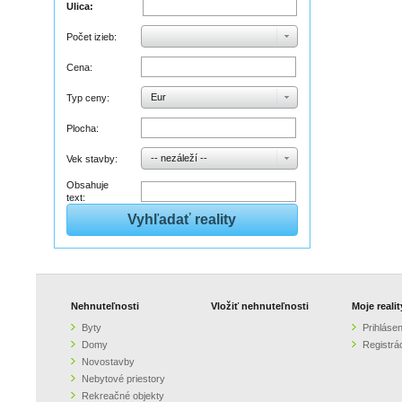
Ulica:
Počet izieb:
Cena:
Eur
Typ ceny:
Plocha:
-- nezáleží --
Vek stavby:
Obsahuje
text:
Nehnuteľnosti
Vložiť nehnuteľnosti
Moje realit
Byty
Prihlásen
Domy
Registrá
Novostavby
Nebytové priestory
Rekreačné objekty