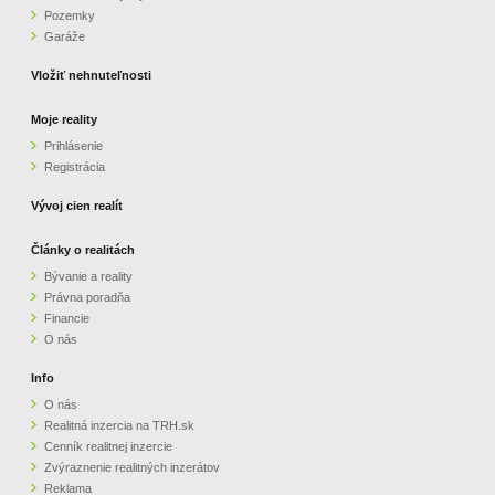
Pozemky
ZVÝRAZNENIE REALITNÝCH INZERÁTOV
Garáže
Vložiť nehnuteľnosti
REKLAMA
Moje reality
Prihlásenie
PARTNERI
Registrácia
OBCHODNÉ PODMIENKY
Vývoj cien realít
Články o realitách
KONTAKT
Bývanie a reality
Právna poradňa
PRIPOMIENKY
Financie
O nás
Info
O nás
Realitná inzercia na TRH.sk
Cenník realitnej inzercie
Zvýraznenie realitných inzerátov
Reklama