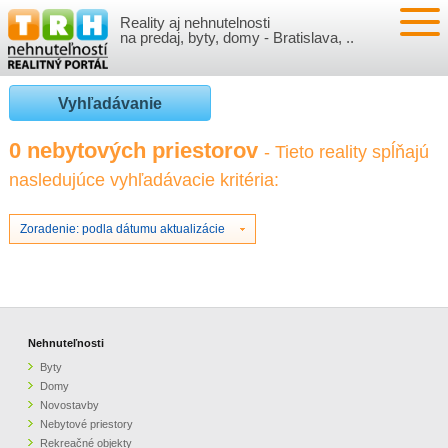
Reality aj nehnutelnosti
NEHNUTEĽNOSTI
na predaj, byty, domy - Bratislava, ..
BYTY
VLOŽIŤ NEHNUTEĽNOSTI
Vyhľadávanie
DOMY
MOJE REALITY
0 nebytových priestorov
- Tieto reality spĺňajú
nasledujúce vyhľadávacie kritéria:
NOVOSTAVBY
PRIHLÁSENIE
VÝVOJ CIEN REALÍT
NEBYTOVÉ PRIESTORY
REGISTRÁCIA
Zoradenie: podla dátumu aktualizácie
ČLÁNKY O REALITÁCH
REKREAČNÉ OBJEKTY
BÝVANIE A REALITY
INFO
POZEMKY
PRÁVNA PORADŇA
O NÁS
Nehnuteľnosti
Byty
GARÁŽE
FINANCIE
REALITNÁ INZERCIA NA TRH.SK
Domy
Novostavby
Nebytové priestory
O NÁS
CENNÍK REALITNEJ INZERCIE
Rekreačné objekty