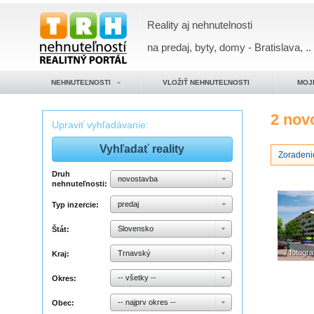
Reality aj nehnutelnosti
na predaj, byty, domy - Bratislava, ..
NEHNUTEĽNOSTI
VLOŽIŤ NEHNUTEĽNOSTI
MOJ
2 nov
Upraviť vyhľadávanie:
Zoradeni
Druh
novostavba
nehnuteľnosti:
predaj
Typ inzercie:
Slovensko
Štát:
7 fotograf
Trnavský
Kraj:
-- všetky --
Okres:
-- najprv okres --
Obec: