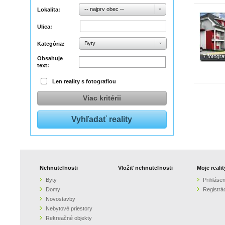
-- najprv obec --
Lokalita:
Ulica:
Byty
Kategória:
7 fotograf
Obsahuje
text:
Len reality s fotografiou
Viac kritérii
Nehnuteľnosti
Vložiť nehnuteľnosti
Moje realit
Byty
Prihlásen
Domy
Registrá
Novostavby
Nebytové priestory
Rekreačné objekty