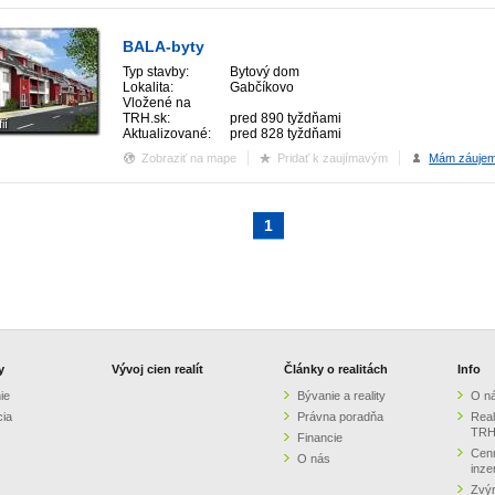
BALA-byty
Typ stavby:
Bytový dom
Lokalita:
Gabčíkovo
Vložené na
TRH.sk:
pred 890 tyždňami
ií
Aktualizované:
pred 828 tyždňami
Zobraziť na mape
Pridať k zaujímavým
Mám záuje
1
y
Vývoj cien realít
Články o realitách
Info
ie
Bývanie a reality
O n
cia
Právna poradňa
Real
TRH
Financie
Cenn
O nás
inze
Zvýr