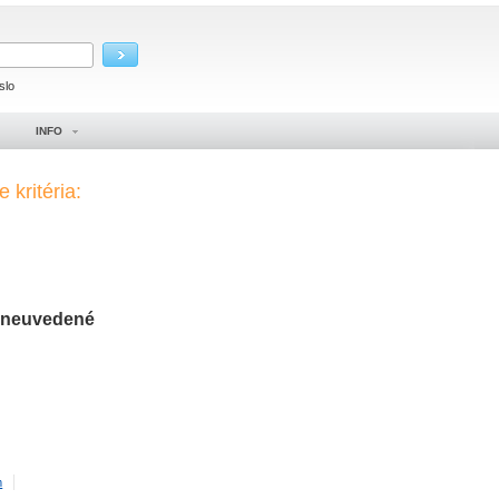
slo
INFO
 kritéria:
neuvedené
m