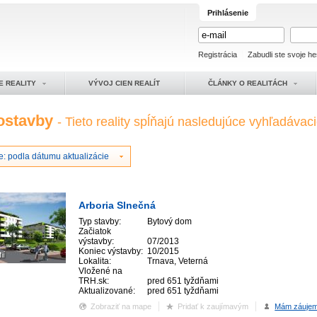
Prihlásenie
Registrácia
Zabudli ste svoje he
E REALITY
VÝVOJ CIEN REALÍT
ČLÁNKY O REALITÁCH
ostavby
- Tieto reality spĺňajú nasledujúce vyhľadávacie
e: podla dátumu aktualizácie
Arboria Slnečná
Typ stavby:
Bytový dom
Začiatok
výstavby:
07/2013
Koniec výstavby:
10/2015
ií
Lokalita:
Trnava, Veterná
Vložené na
TRH.sk:
pred 651 tyždňami
Aktualizované:
pred 651 tyždňami
Zobraziť na mape
Pridať k zaujímavým
Mám záuje