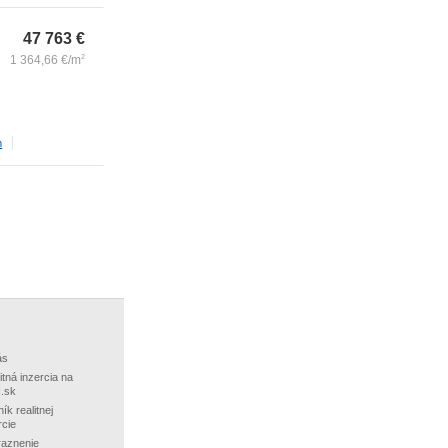
47 763
€
1 364,66
€/m
2
m
ás
itná inzercia na
.sk
ík realitnej
rcie
aznenie