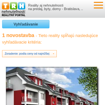
Reality aj nehnutelnosti
NEHNUTEĽNOSTI
na predaj, byty, domy - Bratislava, ..
BYTY
VLOŽIŤ NEHNUTEĽNOSTI
Vyhľadávanie
DOMY
MOJE REALITY
1 novostavba
- Tieto reality spĺňajú nasledujúce
vyhľadávacie kritéria:
NOVOSTAVBY
PRIHLÁSENIE
VÝVOJ CIEN REALÍT
NEBYTOVÉ PRIESTORY
REGISTRÁCIA
Zoradenie: podla ceny od najnižšej
ČLÁNKY O REALITÁCH
REKREAČNÉ OBJEKTY
BÝVANIE A REALITY
INFO
POZEMKY
PRÁVNA PORADŇA
O NÁS
GARÁŽE
FINANCIE
REALITNÁ INZERCIA NA TRH.SK
O NÁS
CENNÍK REALITNEJ INZERCIE