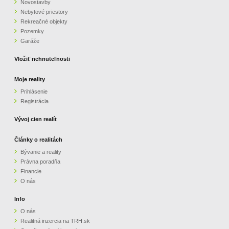
Novostavby
Nebytové priestory
Rekreačné objekty
Pozemky
Garáže
Vložiť nehnuteľnosti
Moje reality
Prihlásenie
Registrácia
Vývoj cien realít
Články o realitách
Bývanie a reality
Právna poradňa
Financie
O nás
Info
O nás
Realitná inzercia na TRH.sk