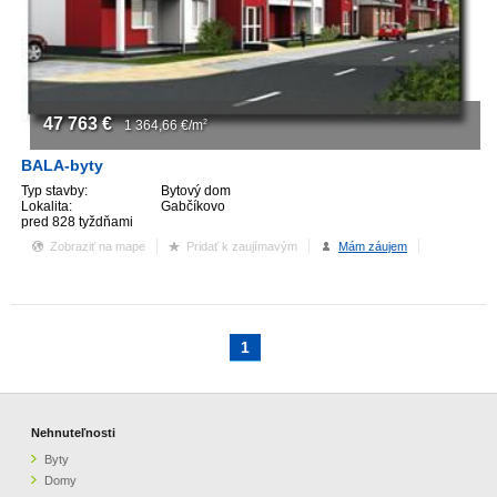
ZVÝRAZNENIE REALITNÝCH INZERÁTOV
REKLAMA
47 763
€
1 364,66
€/m
2
PARTNERI
BALA-byty
Typ stavby:
Bytový dom
OBCHODNÉ PODMIENKY
Lokalita:
Gabčíkovo
pred 828 tyždňami
Zobraziť na mape
Pridať k zaujímavým
Mám záujem
KONTAKT
PRIPOMIENKY
1
Nehnuteľnosti
Byty
Domy