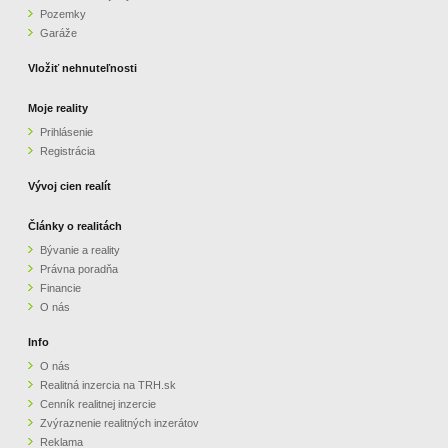
Pozemky
ZVÝRAZNENIE REALITNÝCH INZERÁTOV
Garáže
Vložiť nehnuteľnosti
REKLAMA
Moje reality
Prihlásenie
PARTNERI
Registrácia
OBCHODNÉ PODMIENKY
Vývoj cien realít
Články o realitách
KONTAKT
Bývanie a reality
Právna poradňa
PRIPOMIENKY
Financie
O nás
Info
O nás
Realitná inzercia na TRH.sk
Cenník realitnej inzercie
Zvýraznenie realitných inzerátov
Reklama