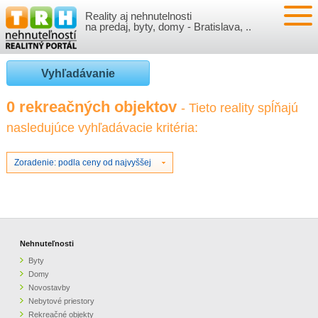
Reality aj nehnutelnosti
NEHNUTEĽNOSTI
na predaj, byty, domy - Bratislava, ..
BYTY
VLOŽIŤ NEHNUTEĽNOSTI
Vyhľadávanie
DOMY
MOJE REALITY
0 rekreačných objektov
- Tieto reality spĺňajú
nasledujúce vyhľadávacie kritéria:
NOVOSTAVBY
PRIHLÁSENIE
VÝVOJ CIEN REALÍT
NEBYTOVÉ PRIESTORY
REGISTRÁCIA
Zoradenie: podla ceny od najvyššej
ČLÁNKY O REALITÁCH
REKREAČNÉ OBJEKTY
BÝVANIE A REALITY
INFO
POZEMKY
PRÁVNA PORADŇA
O NÁS
Nehnuteľnosti
Byty
GARÁŽE
FINANCIE
REALITNÁ INZERCIA NA TRH.SK
Domy
Novostavby
Nebytové priestory
O NÁS
CENNÍK REALITNEJ INZERCIE
Rekreačné objekty