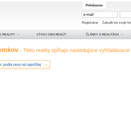
Prihlásenie
Registrácia
Zabudli ste svoje he
E REALITY
VÝVOJ CIEN REALÍT
ČLÁNKY O REALITÁCH
zemkov
- Tieto reality spĺňajú nasledujúce vyhľadávacie k
: podla ceny od najnižšej