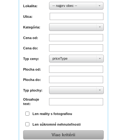
-- najprv obec --
Lokalita:
Ulica:
Kategória:
Cena od:
Cena do:
priceType
Typ ceny:
Plocha od:
Plocha do:
Typ plochy:
Obsahuje
text:
Len reality s fotografiou
Len súkromné nehnuteľnosti
Viac kritérii