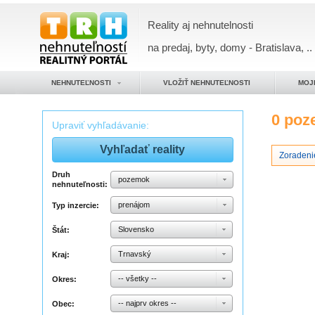
Reality aj nehnutelnosti
na predaj, byty, domy - Bratislava, ..
NEHNUTEĽNOSTI
VLOŽIŤ NEHNUTEĽNOSTI
MOJ
0 po
Upraviť vyhľadávanie:
Zoradenie
Druh
pozemok
nehnuteľnosti:
prenájom
Typ inzercie:
Slovensko
Štát:
Trnavský
Kraj:
-- všetky --
Okres:
-- najprv okres --
Obec: