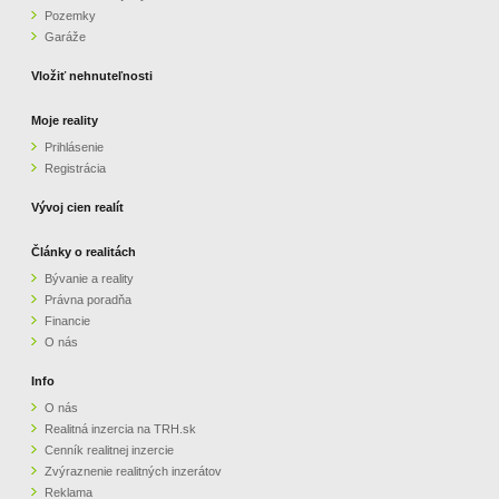
Pozemky
ZVÝRAZNENIE REALITNÝCH INZERÁTOV
Garáže
Vložiť nehnuteľnosti
REKLAMA
Moje reality
Prihlásenie
PARTNERI
Registrácia
OBCHODNÉ PODMIENKY
Vývoj cien realít
Články o realitách
KONTAKT
Bývanie a reality
Právna poradňa
PRIPOMIENKY
Financie
O nás
Info
O nás
Realitná inzercia na TRH.sk
Cenník realitnej inzercie
Zvýraznenie realitných inzerátov
Reklama