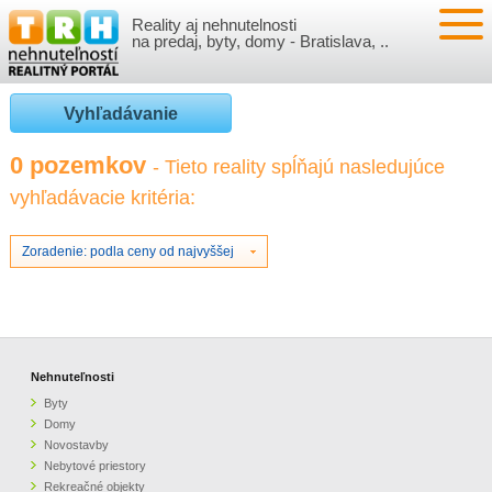
Reality aj nehnutelnosti
NEHNUTEĽNOSTI
na predaj, byty, domy - Bratislava, ..
BYTY
VLOŽIŤ NEHNUTEĽNOSTI
Vyhľadávanie
DOMY
MOJE REALITY
0 pozemkov
- Tieto reality spĺňajú nasledujúce
vyhľadávacie kritéria:
NOVOSTAVBY
PRIHLÁSENIE
VÝVOJ CIEN REALÍT
NEBYTOVÉ PRIESTORY
REGISTRÁCIA
Zoradenie: podla ceny od najvyššej
ČLÁNKY O REALITÁCH
REKREAČNÉ OBJEKTY
BÝVANIE A REALITY
INFO
POZEMKY
PRÁVNA PORADŇA
O NÁS
Nehnuteľnosti
Byty
GARÁŽE
FINANCIE
REALITNÁ INZERCIA NA TRH.SK
Domy
Novostavby
Nebytové priestory
O NÁS
CENNÍK REALITNEJ INZERCIE
Rekreačné objekty