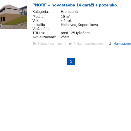
PNORF – novostavba 14 garáží s pozemkom a el. prípojkou, od 19 m2, Koperníkova ul.
Kategória:
Hromadná
Plocha:
19 m
2
Vek:
< 1 rok
Lokalita:
Hlohovec, Koperníkova
ií
Vložené na
TRH.sk:
pred 125 tyždňami
Aktualizované:
včera
Zobraziť na mape
Pridať k zaujímavým
Mám záuje
1