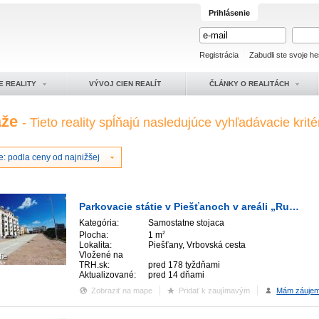
Prihlásenie
Registrácia
Zabudli ste svoje he
E REALITY
VÝVOJ CIEN REALÍT
ČLÁNKY O REALITÁCH
áže
- Tieto reality spĺňajú nasledujúce vyhľadávacie krité
: podla ceny od najnižšej
Parkovacie státie v Piešťanoch v areáli „Ružový mlyn“
Kategória:
Samostatne stojaca
Plocha:
1 m
2
Lokalita:
Piešťany, Vrbovská cesta
Vložené na
fie
TRH.sk:
pred 178 tyždňami
Aktualizované:
pred 14 dňami
Zobraziť na mape
Pridať k zaujímavým
Mám záuje