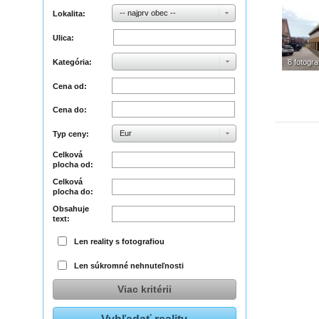
-- najprv obec --
Lokalita:
Ulica:
Kategória:
8 fotograf
Cena od:
Cena do:
Eur
Typ ceny:
Celková
plocha od:
Celková
plocha do:
Obsahuje
text:
Len reality s fotografiou
Len súkromné nehnuteľnosti
Viac kritérii