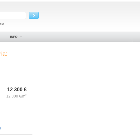
slo
INFO
ria:
12 300
€
12 300
€/m
2
m