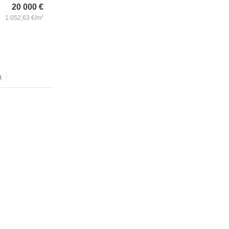
20 000
€
1 052,63
€/m
2
m