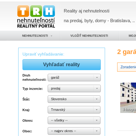
Reality aj nehnutelnosti
na predaj, byty, domy - Bratislava, ..
NEHNUTEĽNOSTI
VLOŽIŤ NEHNUTEĽNOSTI
MOJ
2 gar
Upraviť vyhľadávanie:
Zoradenie
Druh
garáž
nehnuteľnosti:
predaj
Typ inzercie:
Slovensko
Štát:
3 fotogra
Trnavský
Kraj:
-- všetky --
Okres:
-- najprv okres --
Obec: