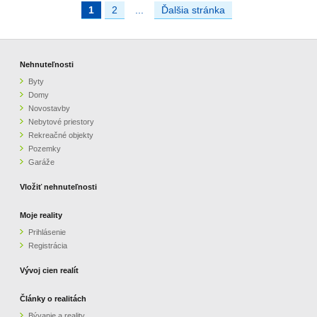
1
2
...
Ďalšia stránka
Nehnuteľnosti
Byty
Domy
Novostavby
Nebytové priestory
Rekreačné objekty
Pozemky
Garáže
Vložiť nehnuteľnosti
Moje reality
Prihlásenie
Registrácia
Vývoj cien realít
Články o realitách
Bývanie a reality