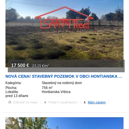
17 500
€
23,15
€/m
2
NOVÁ CENA! STAVEBNÝ POZEMOK V OBCI HONTIANSKA VRBICA
Kategória:
Stavebný na rodinný dom
Plocha:
756 m
2
Lokalita:
Hontianska Vrbica
pred 13 dňami
Zobraziť na mape
Pridať k zaujímavým
Mám záujem