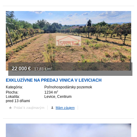
22 000
€
17,83
€/m
2
EXKLUZÍVNE NA PREDAJ VINICA V LEVICIACH
Kategória:
Poľnohospodársky pozemok
Plocha:
1234 m
2
Lokalita:
Levice, Centrum
pred 13 dňami
Pridať k zaujímavým
Mám záujem