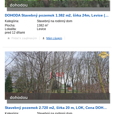
dohodou
DOHODA Stavebný pozemok 1.382 m2, šírka 24m, Levice (SM - 897)
Kategória:
Stavebný na rodinný dom
Plocha:
1382 m
2
Lokalita:
Levice
pred 12 dňami
Pridať k zaujímavým
Mám záujem
dohodou
Stavebný pozemok 2.720 m2, šírka 20 m, LOK, Cena DOHODOU (SM–898)
Kategória:
Stavebný na rodinný dom