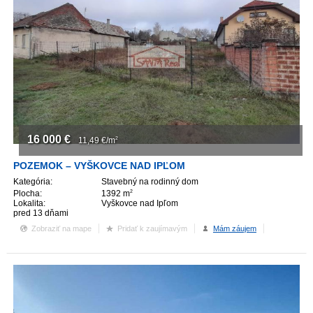
16 000
€
11,49
€/m
2
POZEMOK – VYŠKOVCE NAD IPĽOM
Kategória:
Stavebný na rodinný dom
Plocha:
1392 m
2
Lokalita:
Vyškovce nad Ipľom
pred 13 dňami
Zobraziť na mape
Pridať k zaujímavým
Mám záujem