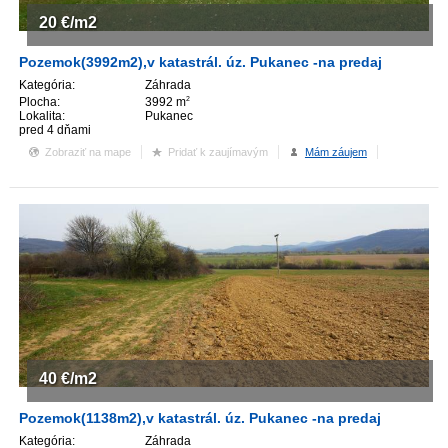
20
€/m2
Pozemok(3992m2),v katastrál. úz. Pukanec -na predaj
Kategória:
Záhrada
Plocha:
3992 m
2
Lokalita:
Pukanec
pred 4 dňami
Zobraziť na mape
Pridať k zaujímavým
Mám záujem
40
€/m2
Pozemok(1138m2),v katastrál. úz. Pukanec -na predaj
Kategória:
Záhrada