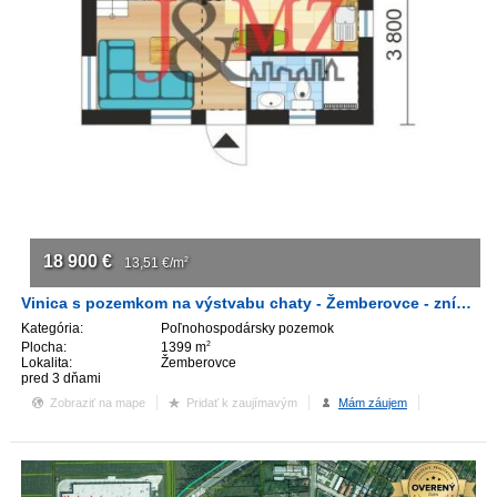
ZVÝRAZNENIE REALITNÝCH INZERÁTOV
REKLAMA
PARTNERI
OBCHODNÉ PODMIENKY
KONTAKT
18 900
€
13,51
€/m
2
Vinica s pozemkom na výstvabu chaty - Žemberovce - znížená cena
PRIPOMIENKY
Kategória:
Poľnohospodársky pozemok
Plocha:
1399 m
2
Lokalita:
Žemberovce
pred 3 dňami
Zobraziť na mape
Pridať k zaujímavým
Mám záujem