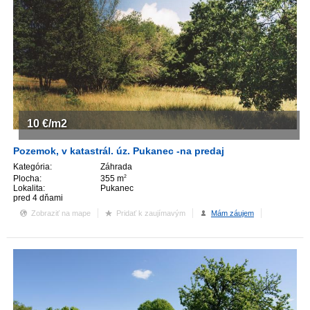
10
€/m2
Pozemok, v katastrál. úz. Pukanec -na predaj
Kategória:
Záhrada
Plocha:
355 m
2
Lokalita:
Pukanec
pred 4 dňami
Zobraziť na mape
Pridať k zaujímavým
Mám záujem