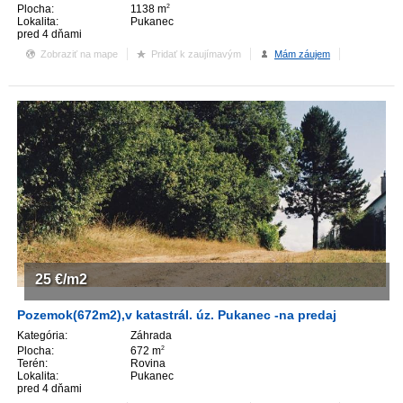
Plocha:
1138 m
2
Lokalita:
Pukanec
pred 4 dňami
Zobraziť na mape
Pridať k zaujímavým
Mám záujem
25
€/m2
Pozemok(672m2),v katastrál. úz. Pukanec -na predaj
Kategória:
Záhrada
Plocha:
672 m
2
Terén:
Rovina
Lokalita:
Pukanec
pred 4 dňami