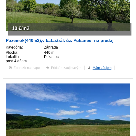
10
€/m2
Pozemok(440m2),v katastrál. úz. Pukanec -na predaj
Kategória:
Záhrada
Plocha:
440 m
2
Lokalita:
Pukanec
pred 4 dňami
Zobraziť na mape
Pridať k zaujímavým
Mám záujem