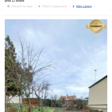
pred 11 dňami
Zobraziť na mape
Pridať k zaujímavým
Mám záujem