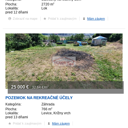
Plocha:
2720 m
2
Lokalita:
Lok
pred 12 dňami
Zobraziť na mape
Pridať k zaujímavým
Mám záujem
25 000
€
32,64
€/m
2
POZEMOK NA REKREAČNÉ ÚČELY
Kategória:
Záhrada
Plocha:
766 m
2
Lokalita:
Levice, Krížny vrch
pred 13 dňami
Pridať k zaujímavým
Mám záujem