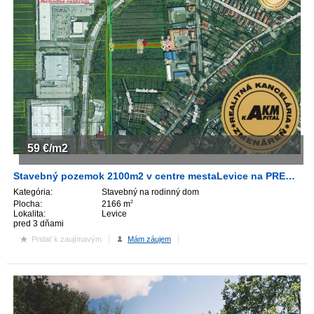
59
€/m2
Stavebný pozemok 2100m2 v centre mestaLevice na PREDAJ
Kategória:
Stavebný na rodinný dom
Plocha:
2166 m
2
Lokalita:
Levice
pred 3 dňami
Pridať k zaujímavým
Mám záujem