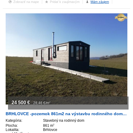
Zobraziť na mape
Pridať k zaujímavým
Mám záujem
24 500
€
28,46
€/m
2
BRHLOVCE -pozemok 861m2 na výstavbu rodinného domu ,Kamenný Chotár
Kategória:
Stavebný na rodinný dom
Plocha:
861 m
2
Lokalita:
Brhlovce