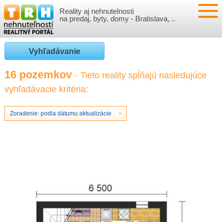
Reality aj nehnutelnosti
NEHNUTEĽNOSTI
na predaj, byty, domy - Bratislava, ..
BYTY
VLOŽIŤ NEHNUTEĽNOSTI
Vyhľadávanie
DOMY
MOJE REALITY
16 pozemkov
- Tieto reality spĺňajú nasledujúce
vyhľadávacie kritéria:
NOVOSTAVBY
PRIHLÁSENIE
VÝVOJ CIEN REALÍT
NEBYTOVÉ PRIESTORY
REGISTRÁCIA
Zoradenie: podla dátumu aktualizácie
ČLÁNKY O REALITÁCH
REKREAČNÉ OBJEKTY
BÝVANIE A REALITY
INFO
POZEMKY
PRÁVNA PORADŇA
O NÁS
GARÁŽE
FINANCIE
REALITNÁ INZERCIA NA TRH.SK
O NÁS
CENNÍK REALITNEJ INZERCIE