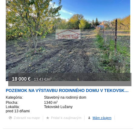
18 000
€
13,43
€/m
2
POZEMOK NA VÝSTAVBU RODINNÉHO DOMU V TEKOVSKÝCH LUŽANOCH
Kategória:
Stavebný na rodinný dom
Plocha:
1340 m
2
Lokalita:
Tekovské Lužany
pred 13 dňami
Zobraziť na mape
Pridať k zaujímavým
Mám záujem