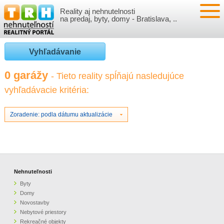
Reality aj nehnutelnosti
NEHNUTEĽNOSTI
na predaj, byty, domy - Bratislava, ..
BYTY
VLOŽIŤ NEHNUTEĽNOSTI
Vyhľadávanie
DOMY
MOJE REALITY
0 garážy
- Tieto reality spĺňajú nasledujúce
vyhľadávacie kritéria:
NOVOSTAVBY
PRIHLÁSENIE
VÝVOJ CIEN REALÍT
NEBYTOVÉ PRIESTORY
REGISTRÁCIA
Zoradenie: podla dátumu aktualizácie
ČLÁNKY O REALITÁCH
REKREAČNÉ OBJEKTY
BÝVANIE A REALITY
INFO
POZEMKY
PRÁVNA PORADŇA
O NÁS
Nehnuteľnosti
Byty
GARÁŽE
FINANCIE
REALITNÁ INZERCIA NA TRH.SK
Domy
Novostavby
Nebytové priestory
O NÁS
CENNÍK REALITNEJ INZERCIE
Rekreačné objekty