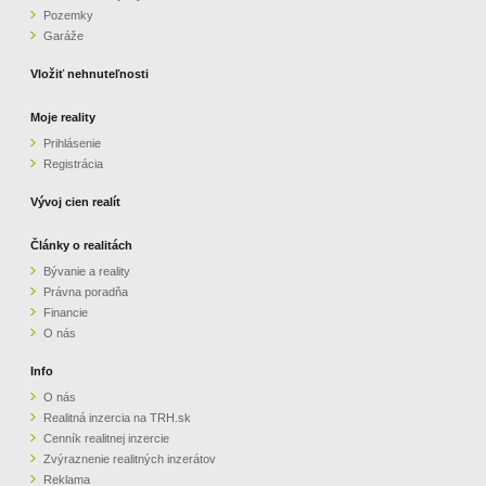
Pozemky
ZVÝRAZNENIE REALITNÝCH INZERÁTOV
Garáže
Vložiť nehnuteľnosti
REKLAMA
Moje reality
Prihlásenie
PARTNERI
Registrácia
OBCHODNÉ PODMIENKY
Vývoj cien realít
Články o realitách
KONTAKT
Bývanie a reality
Právna poradňa
PRIPOMIENKY
Financie
O nás
Info
O nás
Realitná inzercia na TRH.sk
Cenník realitnej inzercie
Zvýraznenie realitných inzerátov
Reklama