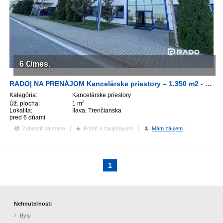
6
€/mes.
RADO| NA PRENÁJOM Kancelárske priestory – 1.350 m2 - Ilava
Kategória:
Kancelárske priestory
Úž. plocha:
1 m
2
Lokalita:
Ilava, Trenčianska
pred 6 dňami
Zobraziť na mape
Pridať k zaujímavým
Mám záujem
1
Nehnuteľnosti
Byty