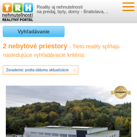
Reality aj nehnutelnosti
NEHNUTEĽNOSTI
na predaj, byty, domy - Bratislava, ..
BYTY
VLOŽIŤ NEHNUTEĽNOSTI
Vyhľadávanie
DOMY
MOJE REALITY
2 nebytové priestory
- Tieto reality spĺňajú
nasledujúce vyhľadávacie kritéria:
NOVOSTAVBY
PRIHLÁSENIE
VÝVOJ CIEN REALÍT
NEBYTOVÉ PRIESTORY
REGISTRÁCIA
Zoradenie: podla dátumu aktualizácie
ČLÁNKY O REALITÁCH
REKREAČNÉ OBJEKTY
BÝVANIE A REALITY
INFO
POZEMKY
PRÁVNA PORADŇA
O NÁS
GARÁŽE
FINANCIE
REALITNÁ INZERCIA NA TRH.SK
O NÁS
CENNÍK REALITNEJ INZERCIE