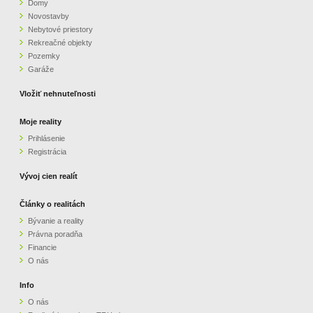
Domy
Novostavby
Nebytové priestory
Rekreačné objekty
Pozemky
Garáže
Vložiť nehnuteľnosti
Moje reality
Prihlásenie
Registrácia
Vývoj cien realít
Články o realitách
Bývanie a reality
Právna poradňa
Financie
O nás
Info
O nás