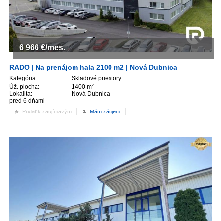
ZVÝRAZNENIE REALITNÝCH INZERÁTOV
REKLAMA
6 966
€/mes.
PARTNERI
RADO | Na prenájom hala 2100 m2 | Nová Dubnica
Kategória:
Skladové priestory
Úž. plocha:
1400 m
2
OBCHODNÉ PODMIENKY
Lokalita:
Nová Dubnica
pred 6 dňami
Pridať k zaujímavým
Mám záujem
KONTAKT
PRIPOMIENKY