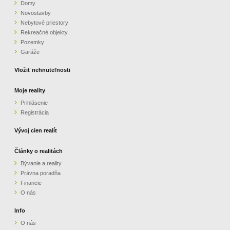
Domy
Novostavby
Nebytové priestory
Rekreačné objekty
Pozemky
Garáže
Vložiť nehnuteľnosti
Moje reality
Prihlásenie
Registrácia
Vývoj cien realít
Články o realitách
Bývanie a reality
Právna poradňa
Financie
O nás
Info
O nás