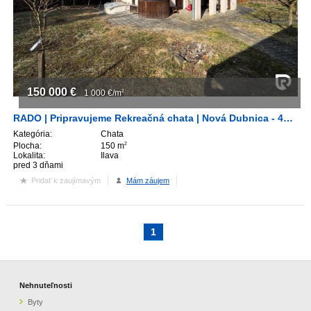
ZVÝRAZNENIE REALITNÝCH INZERÁTOV
REKLAMA
150 000
€
PARTNERI
1 000
€/m
2
RADO | Pripravujeme Rekreačná chata | Nová Dubnica - 400m2 pozemok
OBCHODNÉ PODMIENKY
Kategória:
Chata
Plocha:
150 m
2
Lokalita:
Ilava
KONTAKT
pred 3 dňami
Pridať k zaujímavým
Mám záujem
PRIPOMIENKY
1
Nehnuteľnosti
Byty