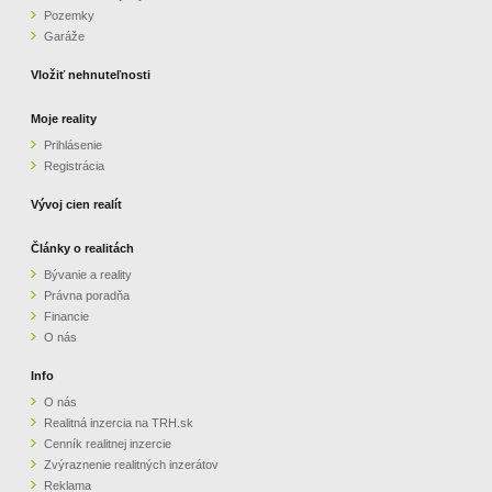
Pozemky
ZVÝRAZNENIE REALITNÝCH INZERÁTOV
Garáže
Vložiť nehnuteľnosti
REKLAMA
Moje reality
Prihlásenie
PARTNERI
Registrácia
OBCHODNÉ PODMIENKY
Vývoj cien realít
Články o realitách
KONTAKT
Bývanie a reality
Právna poradňa
PRIPOMIENKY
Financie
O nás
Info
O nás
Realitná inzercia na TRH.sk
Cenník realitnej inzercie
Zvýraznenie realitných inzerátov
Reklama