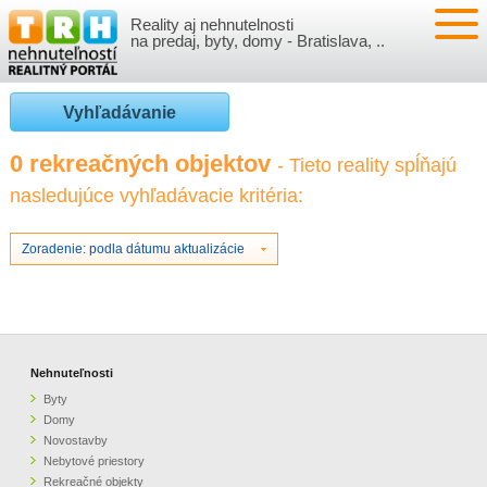
Reality aj nehnutelnosti
NEHNUTEĽNOSTI
na predaj, byty, domy - Bratislava, ..
BYTY
VLOŽIŤ NEHNUTEĽNOSTI
Vyhľadávanie
DOMY
MOJE REALITY
0 rekreačných objektov
- Tieto reality spĺňajú
nasledujúce vyhľadávacie kritéria:
NOVOSTAVBY
PRIHLÁSENIE
VÝVOJ CIEN REALÍT
NEBYTOVÉ PRIESTORY
REGISTRÁCIA
Zoradenie: podla dátumu aktualizácie
ČLÁNKY O REALITÁCH
REKREAČNÉ OBJEKTY
BÝVANIE A REALITY
INFO
POZEMKY
PRÁVNA PORADŇA
O NÁS
Nehnuteľnosti
Byty
GARÁŽE
FINANCIE
REALITNÁ INZERCIA NA TRH.SK
Domy
Novostavby
Nebytové priestory
O NÁS
CENNÍK REALITNEJ INZERCIE
Rekreačné objekty