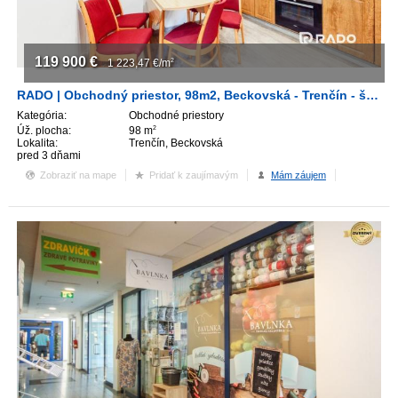
119 900
€
1 223,47
€/m
2
RADO | Obchodný priestor, 98m2, Beckovská - Trenčín - širšie centrum
Kategória:
Obchodné priestory
Úž. plocha:
98 m
2
Lokalita:
Trenčín, Beckovská
pred 3 dňami
Zobraziť na mape
Pridať k zaujímavým
Mám záujem