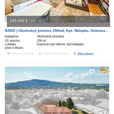
245 000
€
980
€/m
2
RADO | Obchodný priestor, 250m2, Kpt. Nálepku, Dubnica nad Váhom
Kategória:
Obchodné priestory
Úž. plocha:
250 m
2
Lokalita:
Dubnica nad Váhom, Kpt.Nálepku
pred 3 dňami
Zobraziť na mape
Pridať k zaujímavým
Mám záujem