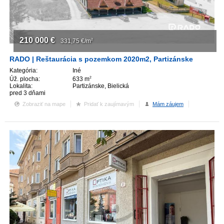
210 000
€
331,75
€/m
2
RADO | Reštaurácia s pozemkom 2020m2, Partizánske
Kategória:
Iné
Úž. plocha:
633 m
2
Lokalita:
Partizánske, Bielická
pred 3 dňami
Zobraziť na mape
Pridať k zaujímavým
Mám záujem