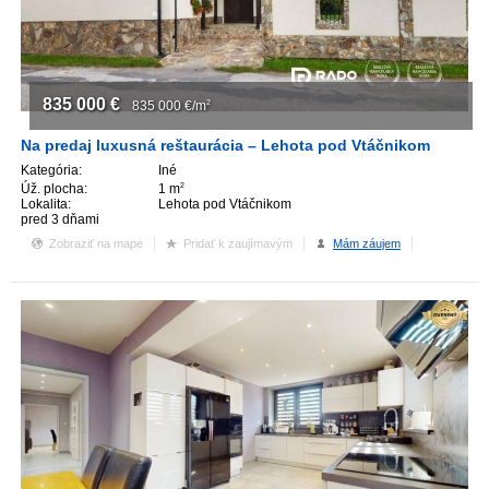
835 000
€
835 000
€/m
2
Na predaj luxusná reštaurácia – Lehota pod Vtáčnikom
Kategória:
Iné
Úž. plocha:
1 m
2
Lokalita:
Lehota pod Vtáčnikom
pred 3 dňami
Zobraziť na mape
Pridať k zaujímavým
Mám záujem