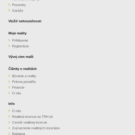
Pozemky
Garáže
Vložiť nehnuteľnosti
Moje reality
Prihlásenie
Registrácia
Vývoj cien realít
Články o realitách
Bývanie a reality
Právna poradňa
Financie
O nás
Info
O nás
Realitná inzercia na TRH.sk
Cenník realitnej inzercie
Zvýraznenie realitných inzerátov
Reklama