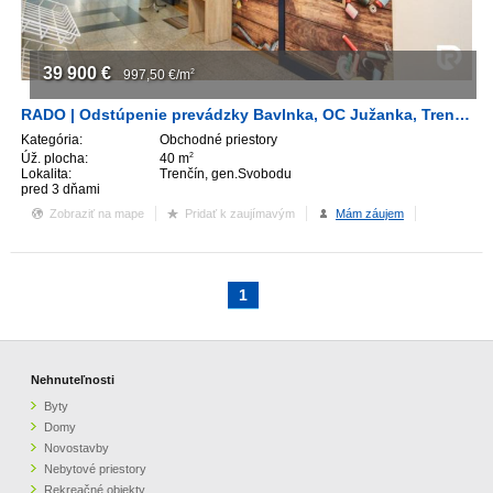
39 900
€
997,50
€/m
2
RADO | Odstúpenie prevádzky Bavlnka, OC Južanka, Trenčín
Kategória:
Obchodné priestory
Úž. plocha:
40 m
2
Lokalita:
Trenčín, gen.Svobodu
pred 3 dňami
Zobraziť na mape
Pridať k zaujímavým
Mám záujem
1
Nehnuteľnosti
Byty
Domy
Novostavby
Nebytové priestory
Rekreačné objekty