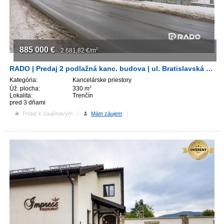
ZVÝRAZNENIE REALITNÝCH INZERÁTOV
REKLAMA
885 000
€
2 681,82
€/m
2
PARTNERI
RADO | Predaj 2 podlažná kanc. budova | ul. Bratislavská | Trenčín
Kategória:
Kancelárske priestory
Úž. plocha:
330 m
2
OBCHODNÉ PODMIENKY
Lokalita:
Trenčín
pred 3 dňami
Pridať k zaujímavým
Mám záujem
KONTAKT
PRIPOMIENKY