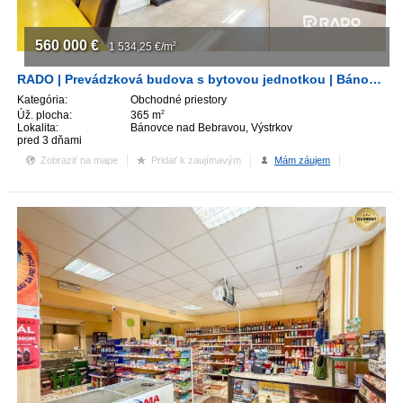
560 000
€
1 534,25
€/m
2
RADO | Prevádzková budova s bytovou jednotkou | Bánovce nad Bebravou
Kategória:
Obchodné priestory
Úž. plocha:
365 m
2
Lokalita:
Bánovce nad Bebravou, Výstrkov
pred 3 dňami
Zobraziť na mape
Pridať k zaujímavým
Mám záujem