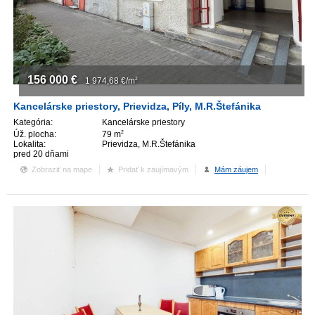
156 000
€
1 974,68
€/m
2
Kancelárske priestory, Prievidza, Píly, M.R.Štefánika
Kategória:
Kancelárske priestory
Úž. plocha:
79 m
2
Lokalita:
Prievidza, M.R.Štefánika
pred 20 dňami
Zobraziť na mape
Pridať k zaujímavým
Mám záujem