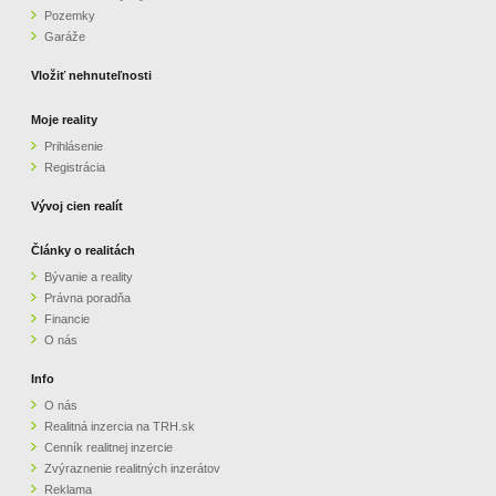
Pozemky
ZVÝRAZNENIE REALITNÝCH INZERÁTOV
Garáže
Vložiť nehnuteľnosti
REKLAMA
Moje reality
Prihlásenie
PARTNERI
Registrácia
OBCHODNÉ PODMIENKY
Vývoj cien realít
Články o realitách
KONTAKT
Bývanie a reality
Právna poradňa
PRIPOMIENKY
Financie
O nás
Info
O nás
Realitná inzercia na TRH.sk
Cenník realitnej inzercie
Zvýraznenie realitných inzerátov
Reklama