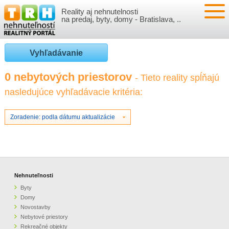
Reality aj nehnutelnosti
NEHNUTEĽNOSTI
na predaj, byty, domy - Bratislava, ..
BYTY
VLOŽIŤ NEHNUTEĽNOSTI
Vyhľadávanie
DOMY
MOJE REALITY
0 nebytových priestorov
- Tieto reality spĺňajú
nasledujúce vyhľadávacie kritéria:
NOVOSTAVBY
PRIHLÁSENIE
VÝVOJ CIEN REALÍT
NEBYTOVÉ PRIESTORY
REGISTRÁCIA
Zoradenie: podla dátumu aktualizácie
ČLÁNKY O REALITÁCH
REKREAČNÉ OBJEKTY
BÝVANIE A REALITY
INFO
POZEMKY
PRÁVNA PORADŇA
O NÁS
Nehnuteľnosti
Byty
GARÁŽE
FINANCIE
REALITNÁ INZERCIA NA TRH.SK
Domy
Novostavby
Nebytové priestory
O NÁS
CENNÍK REALITNEJ INZERCIE
Rekreačné objekty