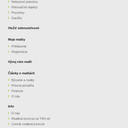
Nebytové priestory
Rekreačné objekty
Pozemky
Garáže
Vložiť nehnuteľnosti
Moje reality
Prihlásenie
Registrácia
Vývoj cien realít
Články o realitách
Bývanie a reality
Právna poradňa
Financie
O nás
Info
O nás
Realitná inzercia na TRH.sk
Cenník realitnej inzercie