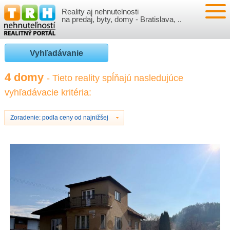
Reality aj nehnutelnosti
NEHNUTEĽNOSTI
na predaj, byty, domy - Bratislava, ..
BYTY
VLOŽIŤ NEHNUTEĽNOSTI
Vyhľadávanie
DOMY
MOJE REALITY
4 domy
- Tieto reality spĺňajú nasledujúce
vyhľadávacie kritéria:
NOVOSTAVBY
PRIHLÁSENIE
VÝVOJ CIEN REALÍT
NEBYTOVÉ PRIESTORY
REGISTRÁCIA
Zoradenie: podla ceny od najnižšej
ČLÁNKY O REALITÁCH
REKREAČNÉ OBJEKTY
BÝVANIE A REALITY
INFO
POZEMKY
PRÁVNA PORADŇA
O NÁS
GARÁŽE
FINANCIE
REALITNÁ INZERCIA NA TRH.SK
O NÁS
CENNÍK REALITNEJ INZERCIE