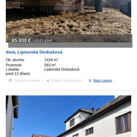
ZVÝRAZNENIE REALITNÝCH INZERÁTOV
REKLAMA
85 000
€
PARTNERI
59,61
€/m
2
dom, Liptovská Ondrašová
OBCHODNÉ PODMIENKY
Ob. plocha:
1426 m
2
Pozemok:
583 m
2
Lokalita:
Liptovská Ondrašová
KONTAKT
pred 12 dňami
Zobraziť na mape
Pridať k zaujímavým
Mám záujem
PRIPOMIENKY