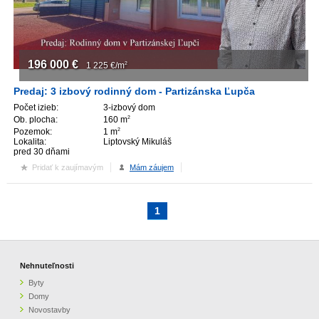
196 000
€
1 225
€/m
2
Predaj: 3 izbový rodinný dom - Partizánska Ľupča
Počet izieb:
3-izbový dom
Ob. plocha:
160 m
2
Pozemok:
1 m
2
Lokalita:
Liptovský Mikuláš
pred 30 dňami
Pridať k zaujímavým
Mám záujem
1
Nehnuteľnosti
Byty
Domy
Novostavby