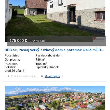
175 000
€
222,65
€/m
2
REB.sk, Predaj veľký 7 izbový dom a pozemok 6.435 m2,Dovalovo
Počet izieb:
7 a viac-izbový dom
Ob. plocha:
786 m
2
Pozemok:
1500 m
2
Lokalita:
Liptovský Hrádok
pred 26 dňami
Pridať k zaujímavým
Mám záujem