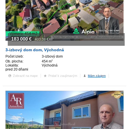
183 000
€
403,08
€/m
2
3-izbový dom dom, Východná
Počet izieb:
3-izbový dom
Ob. plocha:
454 m
2
Lokalita:
Východná
pred 20 dňami
Zobraziť na mape
Pridať k zaujímavým
Mám záujem