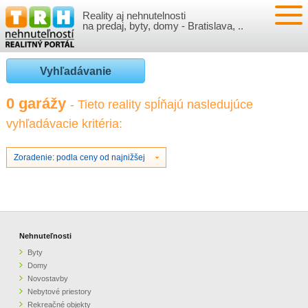
Reality aj nehnutelnosti
NEHNUTEĽNOSTI
na predaj, byty, domy - Bratislava, ..
BYTY
VLOŽIŤ NEHNUTEĽNOSTI
Vyhľadávanie
DOMY
MOJE REALITY
0 garážy
- Tieto reality spĺňajú nasledujúce
vyhľadávacie kritéria:
NOVOSTAVBY
PRIHLÁSENIE
VÝVOJ CIEN REALÍT
NEBYTOVÉ PRIESTORY
REGISTRÁCIA
Zoradenie: podla ceny od najnižšej
ČLÁNKY O REALITÁCH
REKREAČNÉ OBJEKTY
BÝVANIE A REALITY
INFO
POZEMKY
PRÁVNA PORADŇA
O NÁS
Nehnuteľnosti
Byty
GARÁŽE
FINANCIE
REALITNÁ INZERCIA NA TRH.SK
Domy
Novostavby
Nebytové priestory
O NÁS
CENNÍK REALITNEJ INZERCIE
Rekreačné objekty