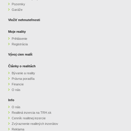
Pozemky
ZVÝRAZNENIE REALITNÝCH INZERÁTOV
Garáže
Vložiť nehnuteľnosti
REKLAMA
Moje reality
Prihlásenie
PARTNERI
Registrácia
OBCHODNÉ PODMIENKY
Vývoj cien realít
Články o realitách
KONTAKT
Bývanie a reality
Právna poradňa
PRIPOMIENKY
Financie
O nás
Info
O nás
Realitná inzercia na TRH.sk
Cenník realitnej inzercie
Zvýraznenie realitných inzerátov
Reklama