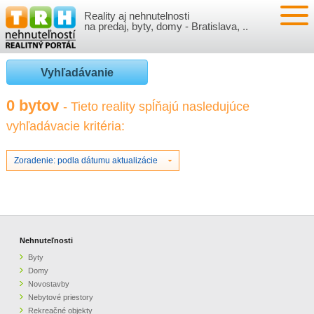
Reality aj nehnutelnosti
NEHNUTEĽNOSTI
na predaj, byty, domy - Bratislava, ..
BYTY
VLOŽIŤ NEHNUTEĽNOSTI
Vyhľadávanie
DOMY
MOJE REALITY
0 bytov
- Tieto reality spĺňajú nasledujúce
vyhľadávacie kritéria:
NOVOSTAVBY
PRIHLÁSENIE
VÝVOJ CIEN REALÍT
NEBYTOVÉ PRIESTORY
REGISTRÁCIA
Zoradenie: podla dátumu aktualizácie
ČLÁNKY O REALITÁCH
REKREAČNÉ OBJEKTY
BÝVANIE A REALITY
INFO
POZEMKY
PRÁVNA PORADŇA
O NÁS
Nehnuteľnosti
Byty
GARÁŽE
FINANCIE
REALITNÁ INZERCIA NA TRH.SK
Domy
Novostavby
Nebytové priestory
O NÁS
CENNÍK REALITNEJ INZERCIE
Rekreačné objekty