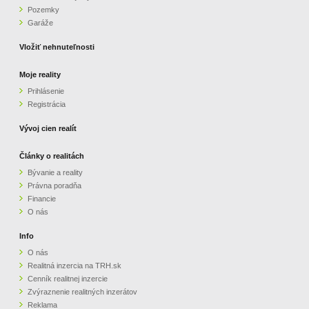
Pozemky
ZVÝRAZNENIE REALITNÝCH INZERÁTOV
Garáže
Vložiť nehnuteľnosti
REKLAMA
Moje reality
Prihlásenie
PARTNERI
Registrácia
OBCHODNÉ PODMIENKY
Vývoj cien realít
Články o realitách
KONTAKT
Bývanie a reality
Právna poradňa
PRIPOMIENKY
Financie
O nás
Info
O nás
Realitná inzercia na TRH.sk
Cenník realitnej inzercie
Zvýraznenie realitných inzerátov
Reklama