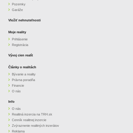
Pozemky
ZVÝRAZNENIE REALITNÝCH INZERÁTOV
Garáže
Vložiť nehnuteľnosti
REKLAMA
Moje reality
Prihlásenie
PARTNERI
Registrácia
OBCHODNÉ PODMIENKY
Vývoj cien realít
Články o realitách
KONTAKT
Bývanie a reality
Právna poradňa
PRIPOMIENKY
Financie
O nás
Info
O nás
Realitná inzercia na TRH.sk
Cenník realitnej inzercie
Zvýraznenie realitných inzerátov
Reklama