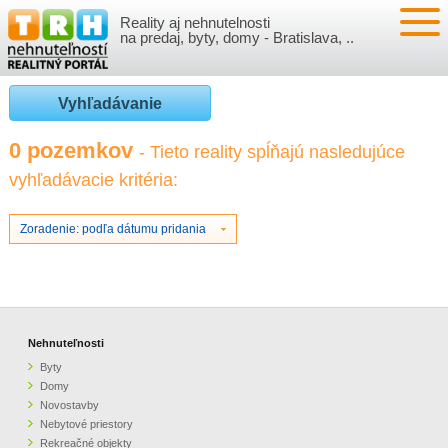
Reality aj nehnutelnosti
NEHNUTEĽNOSTI
na predaj, byty, domy - Bratislava, ..
BYTY
VLOŽIŤ NEHNUTEĽNOSTI
Vyhľadávanie
DOMY
MOJE REALITY
0 pozemkov
- Tieto reality spĺňajú nasledujúce
vyhľadávacie kritéria:
NOVOSTAVBY
PRIHLÁSENIE
VÝVOJ CIEN REALÍT
NEBYTOVÉ PRIESTORY
REGISTRÁCIA
Zoradenie: podľa dátumu pridania
ČLÁNKY O REALITÁCH
REKREAČNÉ OBJEKTY
BÝVANIE A REALITY
INFO
POZEMKY
PRÁVNA PORADŇA
O NÁS
Nehnuteľnosti
Byty
GARÁŽE
FINANCIE
REALITNÁ INZERCIA NA TRH.SK
Domy
Novostavby
Nebytové priestory
O NÁS
CENNÍK REALITNEJ INZERCIE
Rekreačné objekty