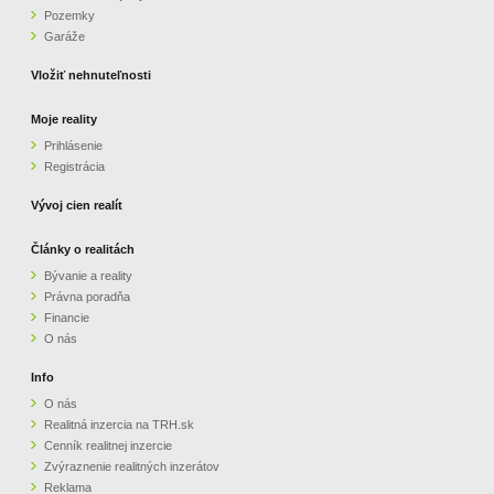
Pozemky
ZVÝRAZNENIE REALITNÝCH INZERÁTOV
Garáže
Vložiť nehnuteľnosti
REKLAMA
Moje reality
Prihlásenie
PARTNERI
Registrácia
OBCHODNÉ PODMIENKY
Vývoj cien realít
Články o realitách
KONTAKT
Bývanie a reality
Právna poradňa
PRIPOMIENKY
Financie
O nás
Info
O nás
Realitná inzercia na TRH.sk
Cenník realitnej inzercie
Zvýraznenie realitných inzerátov
Reklama