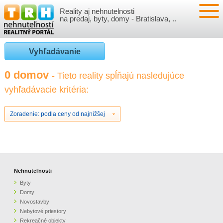
Reality aj nehnutelnosti
NEHNUTEĽNOSTI
na predaj, byty, domy - Bratislava, ..
BYTY
VLOŽIŤ NEHNUTEĽNOSTI
Vyhľadávanie
DOMY
MOJE REALITY
0 domov
- Tieto reality spĺňajú nasledujúce
vyhľadávacie kritéria:
NOVOSTAVBY
PRIHLÁSENIE
VÝVOJ CIEN REALÍT
NEBYTOVÉ PRIESTORY
REGISTRÁCIA
Zoradenie: podla ceny od najnižšej
ČLÁNKY O REALITÁCH
REKREAČNÉ OBJEKTY
BÝVANIE A REALITY
INFO
POZEMKY
PRÁVNA PORADŇA
O NÁS
Nehnuteľnosti
Byty
GARÁŽE
FINANCIE
REALITNÁ INZERCIA NA TRH.SK
Domy
Novostavby
Nebytové priestory
O NÁS
CENNÍK REALITNEJ INZERCIE
Rekreačné objekty