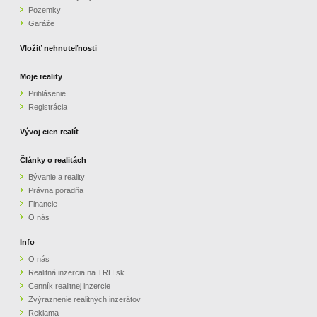
Pozemky
ZVÝRAZNENIE REALITNÝCH INZERÁTOV
Garáže
Vložiť nehnuteľnosti
REKLAMA
Moje reality
Prihlásenie
PARTNERI
Registrácia
OBCHODNÉ PODMIENKY
Vývoj cien realít
Články o realitách
KONTAKT
Bývanie a reality
Právna poradňa
PRIPOMIENKY
Financie
O nás
Info
O nás
Realitná inzercia na TRH.sk
Cenník realitnej inzercie
Zvýraznenie realitných inzerátov
Reklama