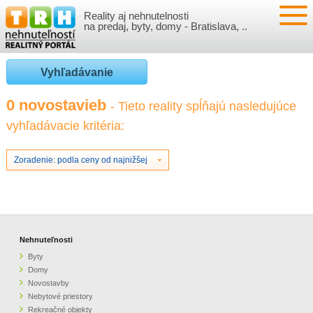
Reality aj nehnutelnosti
NEHNUTEĽNOSTI
na predaj, byty, domy - Bratislava, ..
BYTY
VLOŽIŤ NEHNUTEĽNOSTI
Vyhľadávanie
DOMY
MOJE REALITY
0 novostavieb
- Tieto reality spĺňajú nasledujúce
vyhľadávacie kritéria:
NOVOSTAVBY
PRIHLÁSENIE
VÝVOJ CIEN REALÍT
NEBYTOVÉ PRIESTORY
REGISTRÁCIA
Zoradenie: podla ceny od najnižšej
ČLÁNKY O REALITÁCH
REKREAČNÉ OBJEKTY
BÝVANIE A REALITY
INFO
POZEMKY
PRÁVNA PORADŇA
O NÁS
Nehnuteľnosti
Byty
GARÁŽE
FINANCIE
REALITNÁ INZERCIA NA TRH.SK
Domy
Novostavby
Nebytové priestory
O NÁS
CENNÍK REALITNEJ INZERCIE
Rekreačné objekty