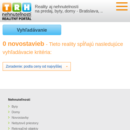
Reality aj nehnutelnosti
NEHNUTEĽNOSTI
na predaj, byty, domy - Bratislava, ..
BYTY
VLOŽIŤ NEHNUTEĽNOSTI
Vyhľadávanie
DOMY
MOJE REALITY
0 novostavieb
- Tieto reality spĺňajú nasledujúce
vyhľadávacie kritéria:
NOVOSTAVBY
PRIHLÁSENIE
VÝVOJ CIEN REALÍT
NEBYTOVÉ PRIESTORY
REGISTRÁCIA
Zoradenie: podla ceny od najvyššej
ČLÁNKY O REALITÁCH
REKREAČNÉ OBJEKTY
BÝVANIE A REALITY
INFO
POZEMKY
PRÁVNA PORADŇA
O NÁS
Nehnuteľnosti
Byty
GARÁŽE
FINANCIE
REALITNÁ INZERCIA NA TRH.SK
Domy
Novostavby
Nebytové priestory
O NÁS
CENNÍK REALITNEJ INZERCIE
Rekreačné objekty