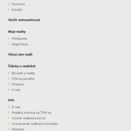
Pozemky
ZVÝRAZNENIE REALITNÝCH INZERÁTOV
Garáže
Vložiť nehnuteľnosti
REKLAMA
Moje reality
Prihlásenie
PARTNERI
Registrácia
OBCHODNÉ PODMIENKY
Vývoj cien realít
Články o realitách
KONTAKT
Bývanie a reality
Právna poradňa
PRIPOMIENKY
Financie
O nás
Info
O nás
Realitná inzercia na TRH.sk
Cenník realitnej inzercie
Zvýraznenie realitných inzerátov
Reklama