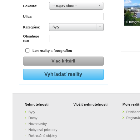
-- najprv obec --
Lokalita:
Ulica:
6 fotograf
Byty
Kategória:
Obsahuje
text:
Len reality s fotografiou
Viac kritérii
Nehnuteľnosti
Vložiť nehnuteľnosti
Moje realit
Byty
Prihlásen
Domy
Registrá
Novostavby
Nebytové priestory
Rekreačné objekty