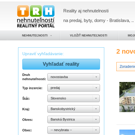
Reality aj nehnutelnosti
na predaj, byty, domy - Bratislava, ..
NEHNUTEĽNOSTI
VLOŽIŤ NEHNUTEĽNOSTI
MOJ
2 nov
Upraviť vyhľadávanie:
Zoradeni
Druh
novostavba
nehnuteľnosti:
predaj
Typ inzercie:
Slovensko
Štát:
4 fotogra
Banskobystrický
Kraj:
Banská Bystrica
Okres:
-- nevybrata --
Obec: