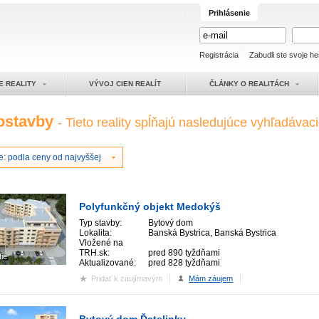
Prihlásenie
Registrácia
Zabudli ste svoje he
E REALITY
VÝVOJ CIEN REALÍT
ČLÁNKY O REALITÁCH
ostavby
- Tieto reality spĺňajú nasledujúce vyhľadávacie
e: podla ceny od najvyššej
Polyfunkčný objekt Medokýš
Typ stavby:
Bytový dom
Lokalita:
Banská Bystrica, Banská Bystrica
Vložené na
TRH.sk:
pred 890 tyždňami
fie
Aktualizované:
pred 828 tyždňami
Pridať k zaujímavým
Mám záujem