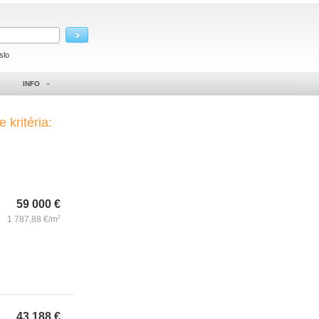
slo
INFO
 kritéria:
59 000
€
1 787,88
€/m
2
43 188
€