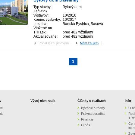
Bytový dom Ďatelinky
Typ stavby:
Bytový dom
Začiatok
výstavby:
10/2016
Koniec výstavby:
10/2017
ií
Lokalita:
Banská Bystrica, Sásová
Vložené na
TRH.sk:
pred 482 tyždňami
Aktualizované:
pred 482 tyždňami
Pridať k zaujímavým
Mám záujem
1
y
Vývoj cien realít
Články o realitách
Info
ie
Bývanie a reality
O n
cia
Právna poradňa
Real
TRH
Financie
Cenn
O nás
inze
Zvýr