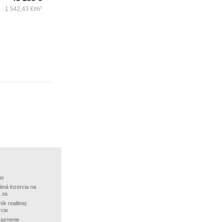
1 542,43
€/m
2
ás
itná inzercia na
.sk
ík realitnej
rcie
aznenie