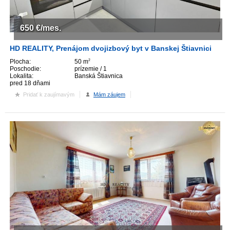
ZVÝRAZNENIE REALITNÝCH INZERÁTOV
650
€/mes.
REKLAMA
HD REALITY, Prenájom dvojizbový byt v Banskej Štiavnici
Plocha:
50 m
2
Poschodie:
prízemie / 1
PARTNERI
Lokalita:
Banská Štiavnica
pred 18 dňami
OBCHODNÉ PODMIENKY
Pridať k zaujímavým
Mám záujem
KONTAKT
PRIPOMIENKY