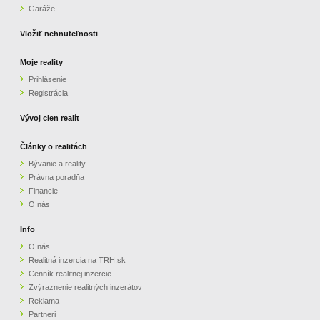
Garáže
Vložiť nehnuteľnosti
Moje reality
Prihlásenie
Registrácia
Vývoj cien realít
Články o realitách
Bývanie a reality
Právna poradňa
Financie
O nás
Info
O nás
Realitná inzercia na TRH.sk
Cenník realitnej inzercie
Zvýraznenie realitných inzerátov
Reklama
Partneri