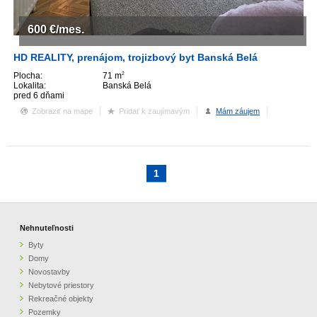
600
€/mes.
HD REALITY, prenájom, trojizbový byt Banská Belá
Plocha:
71 m
2
Lokalita:
Banská Belá
pred 6 dňami
Zobraziť na mape
Pridať k zaujímavým
Mám záujem
1
Nehnuteľnosti
Byty
Domy
Novostavby
Nebytové priestory
Rekreačné objekty
Pozemky