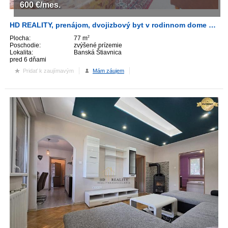
600
€/mes.
HD REALITY, prenájom, dvojizbový byt v rodinnom dome Banská Štiavnica
Plocha:
77 m
2
Poschodie:
zvýšené prízemie
Lokalita:
Banská Štiavnica
pred 6 dňami
Pridať k zaujímavým
Mám záujem