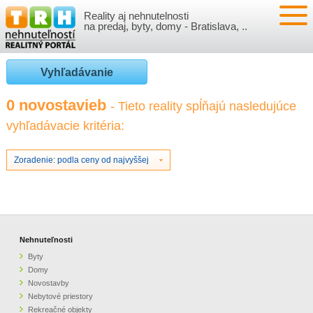
Reality aj nehnutelnosti
NEHNUTEĽNOSTI
na predaj, byty, domy - Bratislava, ..
BYTY
VLOŽIŤ NEHNUTEĽNOSTI
Vyhľadávanie
DOMY
MOJE REALITY
0 novostavieb
- Tieto reality spĺňajú nasledujúce
vyhľadávacie kritéria:
NOVOSTAVBY
PRIHLÁSENIE
VÝVOJ CIEN REALÍT
NEBYTOVÉ PRIESTORY
REGISTRÁCIA
Zoradenie: podla ceny od najvyššej
ČLÁNKY O REALITÁCH
REKREAČNÉ OBJEKTY
BÝVANIE A REALITY
INFO
POZEMKY
PRÁVNA PORADŇA
O NÁS
Nehnuteľnosti
Byty
GARÁŽE
FINANCIE
REALITNÁ INZERCIA NA TRH.SK
Domy
Novostavby
Nebytové priestory
O NÁS
CENNÍK REALITNEJ INZERCIE
Rekreačné objekty