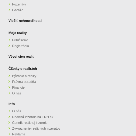
Pozemky
ZVÝRAZNENIE REALITNÝCH INZERÁTOV
Garáže
Vložiť nehnuteľnosti
REKLAMA
Moje reality
Prihlásenie
PARTNERI
Registrácia
OBCHODNÉ PODMIENKY
Vývoj cien realít
Články o realitách
KONTAKT
Bývanie a reality
Právna poradňa
PRIPOMIENKY
Financie
O nás
Info
O nás
Realitná inzercia na TRH.sk
Cenník realitnej inzercie
Zvýraznenie realitných inzerátov
Reklama