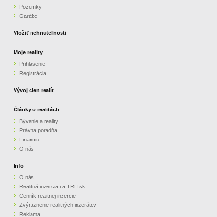
Pozemky
ZVÝRAZNENIE REALITNÝCH INZERÁTOV
Garáže
Vložiť nehnuteľnosti
REKLAMA
Moje reality
Prihlásenie
PARTNERI
Registrácia
OBCHODNÉ PODMIENKY
Vývoj cien realít
Články o realitách
KONTAKT
Bývanie a reality
Právna poradňa
PRIPOMIENKY
Financie
O nás
Info
O nás
Realitná inzercia na TRH.sk
Cenník realitnej inzercie
Zvýraznenie realitných inzerátov
Reklama