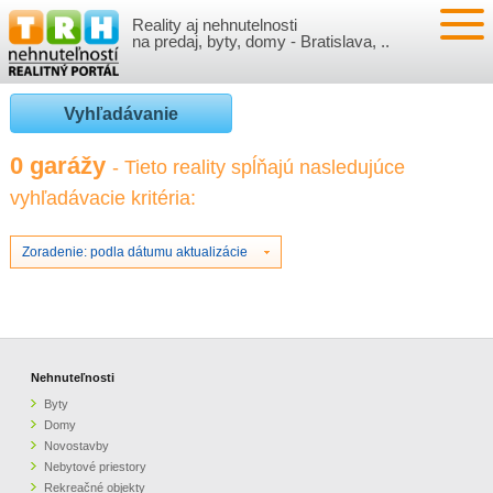
Reality aj nehnutelnosti
NEHNUTEĽNOSTI
na predaj, byty, domy - Bratislava, ..
BYTY
VLOŽIŤ NEHNUTEĽNOSTI
Vyhľadávanie
DOMY
MOJE REALITY
0 garážy
- Tieto reality spĺňajú nasledujúce
vyhľadávacie kritéria:
NOVOSTAVBY
PRIHLÁSENIE
VÝVOJ CIEN REALÍT
NEBYTOVÉ PRIESTORY
REGISTRÁCIA
Zoradenie: podla dátumu aktualizácie
ČLÁNKY O REALITÁCH
REKREAČNÉ OBJEKTY
BÝVANIE A REALITY
INFO
POZEMKY
PRÁVNA PORADŇA
O NÁS
Nehnuteľnosti
Byty
GARÁŽE
FINANCIE
REALITNÁ INZERCIA NA TRH.SK
Domy
Novostavby
Nebytové priestory
O NÁS
CENNÍK REALITNEJ INZERCIE
Rekreačné objekty