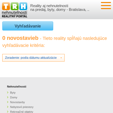
Reality aj nehnutelnosti
NEHNUTEĽNOSTI
na predaj, byty, domy - Bratislava, ..
BYTY
VLOŽIŤ NEHNUTEĽNOSTI
Vyhľadávanie
DOMY
MOJE REALITY
0 novostavieb
- Tieto reality spĺňajú nasledujúce
vyhľadávacie kritéria:
NOVOSTAVBY
PRIHLÁSENIE
VÝVOJ CIEN REALÍT
NEBYTOVÉ PRIESTORY
REGISTRÁCIA
Zoradenie: podla dátumu aktualizácie
ČLÁNKY O REALITÁCH
REKREAČNÉ OBJEKTY
BÝVANIE A REALITY
INFO
POZEMKY
PRÁVNA PORADŇA
O NÁS
Nehnuteľnosti
Byty
GARÁŽE
FINANCIE
REALITNÁ INZERCIA NA TRH.SK
Domy
Novostavby
Nebytové priestory
O NÁS
CENNÍK REALITNEJ INZERCIE
Rekreačné objekty