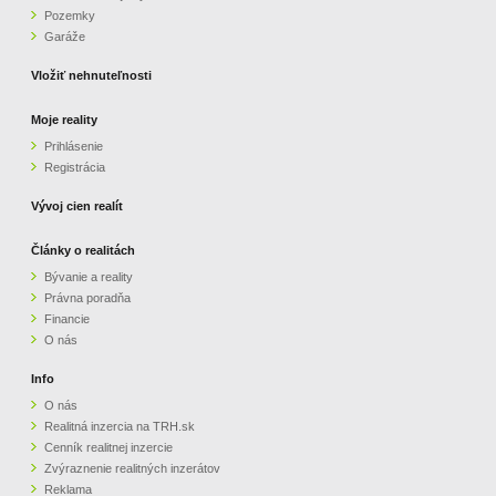
Pozemky
ZVÝRAZNENIE REALITNÝCH INZERÁTOV
Garáže
Vložiť nehnuteľnosti
REKLAMA
Moje reality
Prihlásenie
PARTNERI
Registrácia
OBCHODNÉ PODMIENKY
Vývoj cien realít
Články o realitách
KONTAKT
Bývanie a reality
Právna poradňa
PRIPOMIENKY
Financie
O nás
Info
O nás
Realitná inzercia na TRH.sk
Cenník realitnej inzercie
Zvýraznenie realitných inzerátov
Reklama