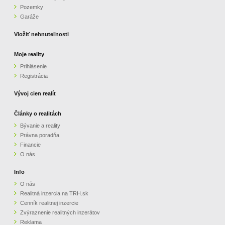
Pozemky
ZVÝRAZNENIE REALITNÝCH INZERÁTOV
Garáže
Vložiť nehnuteľnosti
REKLAMA
Moje reality
Prihlásenie
PARTNERI
Registrácia
OBCHODNÉ PODMIENKY
Vývoj cien realít
Články o realitách
KONTAKT
Bývanie a reality
Právna poradňa
PRIPOMIENKY
Financie
O nás
Info
O nás
Realitná inzercia na TRH.sk
Cenník realitnej inzercie
Zvýraznenie realitných inzerátov
Reklama