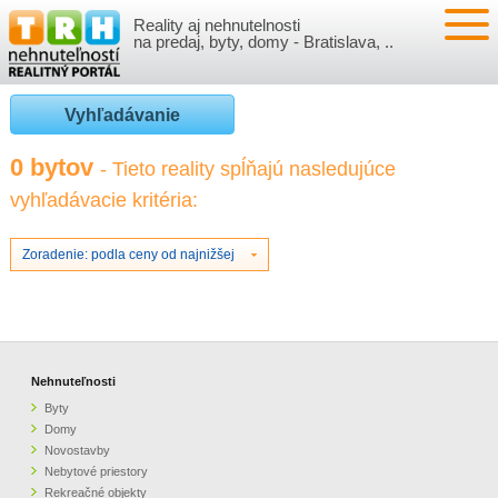
Reality aj nehnutelnosti
NEHNUTEĽNOSTI
na predaj, byty, domy - Bratislava, ..
BYTY
VLOŽIŤ NEHNUTEĽNOSTI
Vyhľadávanie
DOMY
MOJE REALITY
0 bytov
- Tieto reality spĺňajú nasledujúce
vyhľadávacie kritéria:
NOVOSTAVBY
PRIHLÁSENIE
VÝVOJ CIEN REALÍT
NEBYTOVÉ PRIESTORY
REGISTRÁCIA
Zoradenie: podla ceny od najnižšej
ČLÁNKY O REALITÁCH
REKREAČNÉ OBJEKTY
BÝVANIE A REALITY
INFO
POZEMKY
PRÁVNA PORADŇA
O NÁS
Nehnuteľnosti
Byty
GARÁŽE
FINANCIE
REALITNÁ INZERCIA NA TRH.SK
Domy
Novostavby
Nebytové priestory
O NÁS
CENNÍK REALITNEJ INZERCIE
Rekreačné objekty