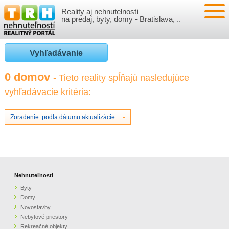
Reality aj nehnutelnosti
NEHNUTEĽNOSTI
na predaj, byty, domy - Bratislava, ..
BYTY
VLOŽIŤ NEHNUTEĽNOSTI
Vyhľadávanie
DOMY
MOJE REALITY
0 domov
- Tieto reality spĺňajú nasledujúce
vyhľadávacie kritéria:
NOVOSTAVBY
PRIHLÁSENIE
VÝVOJ CIEN REALÍT
NEBYTOVÉ PRIESTORY
REGISTRÁCIA
Zoradenie: podla dátumu aktualizácie
ČLÁNKY O REALITÁCH
REKREAČNÉ OBJEKTY
BÝVANIE A REALITY
INFO
POZEMKY
PRÁVNA PORADŇA
O NÁS
Nehnuteľnosti
Byty
GARÁŽE
FINANCIE
REALITNÁ INZERCIA NA TRH.SK
Domy
Novostavby
Nebytové priestory
O NÁS
CENNÍK REALITNEJ INZERCIE
Rekreačné objekty