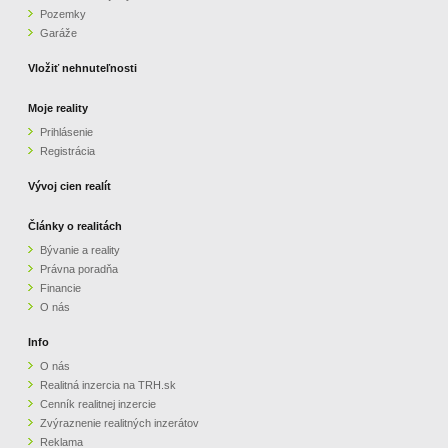
Pozemky
ZVÝRAZNENIE REALITNÝCH INZERÁTOV
Garáže
Vložiť nehnuteľnosti
REKLAMA
Moje reality
Prihlásenie
PARTNERI
Registrácia
OBCHODNÉ PODMIENKY
Vývoj cien realít
Články o realitách
KONTAKT
Bývanie a reality
Právna poradňa
PRIPOMIENKY
Financie
O nás
Info
O nás
Realitná inzercia na TRH.sk
Cenník realitnej inzercie
Zvýraznenie realitných inzerátov
Reklama