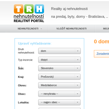
Reality aj nehnutelnosti
na predaj, byty, domy - Bratislava, ..
NEHNUTEĽNOSTI
VLOŽIŤ NEHNUTEĽNOSTI
MOJ
0 do
Upraviť vyhľadávanie:
Druh
dom
nehnuteľnosti:
Zoradeni
dopyt
Typ inzercie:
Slovensko
Štát:
Prešovský
Kraj:
Medzilaborce
Okres:
-- nevybrata --
Obec:
-- najprv obec --
Lokalita: