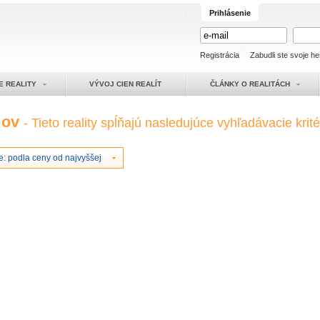
Prihlásenie
Registrácia
Zabudli ste svoje he
E REALITY
VÝVOJ CIEN REALÍT
ČLÁNKY O REALITÁCH
mov
- Tieto reality spĺňajú nasledujúce vyhľadávacie krité
e: podla ceny od najvyššej