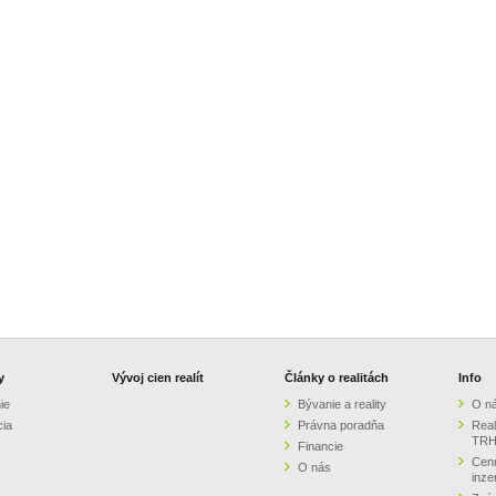
y
Vývoj cien realít
Články o realitách
Info
ie
Bývanie a reality
O n
cia
Právna poradňa
Real
TRH
Financie
Cenn
O nás
inze