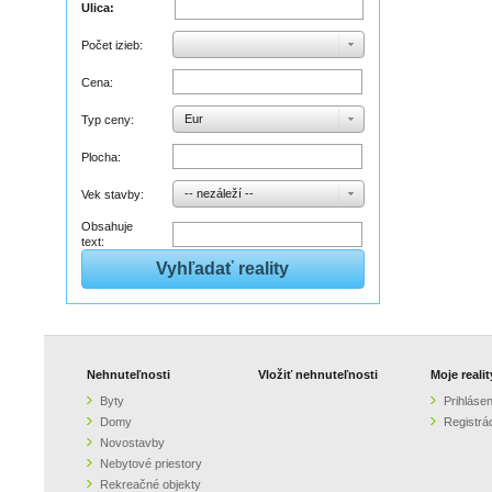
Ulica:
Počet izieb:
Cena:
Eur
Typ ceny:
Plocha:
-- nezáleží --
Vek stavby:
Obsahuje
text:
Nehnuteľnosti
Vložiť nehnuteľnosti
Moje realit
Byty
Prihlásen
Domy
Registrá
Novostavby
Nebytové priestory
Rekreačné objekty