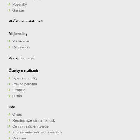
Pozemky
ZVÝRAZNENIE REALITNÝCH INZERÁTOV
Garáže
Vložiť nehnuteľnosti
REKLAMA
Moje reality
Prihlásenie
PARTNERI
Registrácia
OBCHODNÉ PODMIENKY
Vývoj cien realít
Články o realitách
KONTAKT
Bývanie a reality
Právna poradňa
PRIPOMIENKY
Financie
O nás
Info
O nás
Realitná inzercia na TRH.sk
Cenník realitnej inzercie
Zvýraznenie realitných inzerátov
Reklama