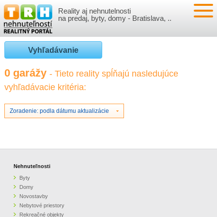
Reality aj nehnutelnosti
NEHNUTEĽNOSTI
na predaj, byty, domy - Bratislava, ..
BYTY
VLOŽIŤ NEHNUTEĽNOSTI
Vyhľadávanie
DOMY
MOJE REALITY
0 garážy
- Tieto reality spĺňajú nasledujúce
vyhľadávacie kritéria:
NOVOSTAVBY
PRIHLÁSENIE
VÝVOJ CIEN REALÍT
NEBYTOVÉ PRIESTORY
REGISTRÁCIA
Zoradenie: podla dátumu aktualizácie
ČLÁNKY O REALITÁCH
REKREAČNÉ OBJEKTY
BÝVANIE A REALITY
INFO
POZEMKY
PRÁVNA PORADŇA
O NÁS
Nehnuteľnosti
Byty
GARÁŽE
FINANCIE
REALITNÁ INZERCIA NA TRH.SK
Domy
Novostavby
Nebytové priestory
O NÁS
CENNÍK REALITNEJ INZERCIE
Rekreačné objekty