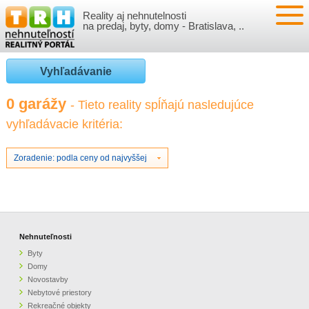
Reality aj nehnutelnosti
NEHNUTEĽNOSTI
na predaj, byty, domy - Bratislava, ..
BYTY
VLOŽIŤ NEHNUTEĽNOSTI
Vyhľadávanie
DOMY
MOJE REALITY
0 garážy
- Tieto reality spĺňajú nasledujúce
vyhľadávacie kritéria:
NOVOSTAVBY
PRIHLÁSENIE
VÝVOJ CIEN REALÍT
NEBYTOVÉ PRIESTORY
REGISTRÁCIA
Zoradenie: podla ceny od najvyššej
ČLÁNKY O REALITÁCH
REKREAČNÉ OBJEKTY
BÝVANIE A REALITY
INFO
POZEMKY
PRÁVNA PORADŇA
O NÁS
Nehnuteľnosti
Byty
GARÁŽE
FINANCIE
REALITNÁ INZERCIA NA TRH.SK
Domy
Novostavby
Nebytové priestory
O NÁS
CENNÍK REALITNEJ INZERCIE
Rekreačné objekty