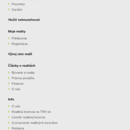
Pozemky
ZVÝRAZNENIE REALITNÝCH INZERÁTOV
Garáže
Vložiť nehnuteľnosti
REKLAMA
Moje reality
Prihlásenie
PARTNERI
Registrácia
OBCHODNÉ PODMIENKY
Vývoj cien realít
Články o realitách
KONTAKT
Bývanie a reality
Právna poradňa
PRIPOMIENKY
Financie
O nás
Info
O nás
Realitná inzercia na TRH.sk
Cenník realitnej inzercie
Zvýraznenie realitných inzerátov
Reklama