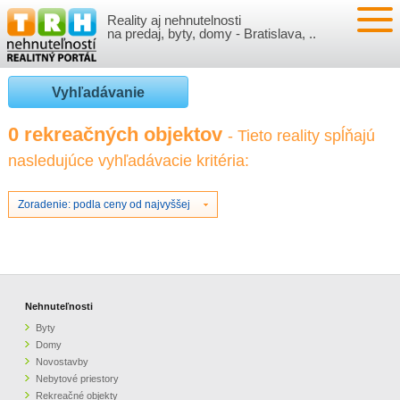
Reality aj nehnutelnosti
NEHNUTEĽNOSTI
na predaj, byty, domy - Bratislava, ..
BYTY
VLOŽIŤ NEHNUTEĽNOSTI
Vyhľadávanie
DOMY
MOJE REALITY
0 rekreačných objektov
- Tieto reality spĺňajú
nasledujúce vyhľadávacie kritéria:
NOVOSTAVBY
PRIHLÁSENIE
VÝVOJ CIEN REALÍT
NEBYTOVÉ PRIESTORY
REGISTRÁCIA
Zoradenie: podla ceny od najvyššej
ČLÁNKY O REALITÁCH
REKREAČNÉ OBJEKTY
BÝVANIE A REALITY
INFO
POZEMKY
PRÁVNA PORADŇA
O NÁS
Nehnuteľnosti
Byty
GARÁŽE
FINANCIE
REALITNÁ INZERCIA NA TRH.SK
Domy
Novostavby
Nebytové priestory
O NÁS
CENNÍK REALITNEJ INZERCIE
Rekreačné objekty