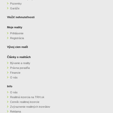
Pozemky
ZVÝRAZNENIE REALITNÝCH INZERÁTOV
Garáže
Vložiť nehnuteľnosti
REKLAMA
Moje reality
Prihlásenie
PARTNERI
Registrácia
OBCHODNÉ PODMIENKY
Vývoj cien realít
Články o realitách
KONTAKT
Bývanie a reality
Právna poradňa
PRIPOMIENKY
Financie
O nás
Info
O nás
Realitná inzercia na TRH.sk
Cenník realitnej inzercie
Zvýraznenie realitných inzerátov
Reklama