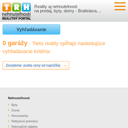
Reality aj nehnutelnosti
NEHNUTEĽNOSTI
na predaj, byty, domy - Bratislava, ..
BYTY
VLOŽIŤ NEHNUTEĽNOSTI
Vyhľadávanie
DOMY
MOJE REALITY
0 garážy
- Tieto reality spĺňajú nasledujúce
vyhľadávacie kritéria:
NOVOSTAVBY
PRIHLÁSENIE
VÝVOJ CIEN REALÍT
NEBYTOVÉ PRIESTORY
REGISTRÁCIA
Zoradenie: podla ceny od najnižšej
ČLÁNKY O REALITÁCH
REKREAČNÉ OBJEKTY
BÝVANIE A REALITY
INFO
POZEMKY
PRÁVNA PORADŇA
O NÁS
Nehnuteľnosti
Byty
GARÁŽE
FINANCIE
REALITNÁ INZERCIA NA TRH.SK
Domy
Novostavby
Nebytové priestory
O NÁS
CENNÍK REALITNEJ INZERCIE
Rekreačné objekty