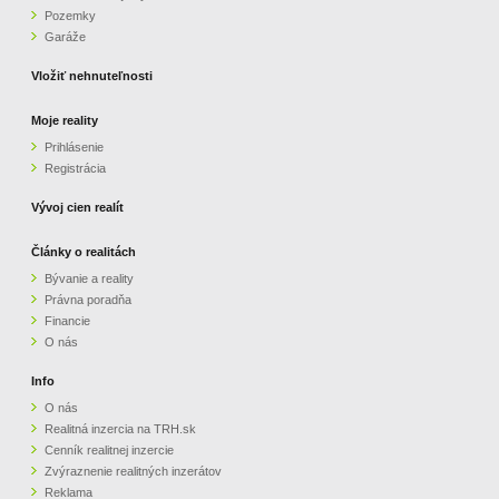
Pozemky
ZVÝRAZNENIE REALITNÝCH INZERÁTOV
Garáže
Vložiť nehnuteľnosti
REKLAMA
Moje reality
Prihlásenie
PARTNERI
Registrácia
OBCHODNÉ PODMIENKY
Vývoj cien realít
Články o realitách
KONTAKT
Bývanie a reality
Právna poradňa
PRIPOMIENKY
Financie
O nás
Info
O nás
Realitná inzercia na TRH.sk
Cenník realitnej inzercie
Zvýraznenie realitných inzerátov
Reklama