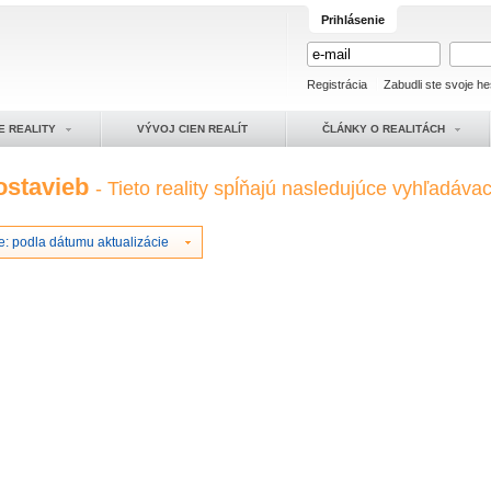
Prihlásenie
Registrácia
Zabudli ste svoje he
E REALITY
VÝVOJ CIEN REALÍT
ČLÁNKY O REALITÁCH
ostavieb
- Tieto reality spĺňajú nasledujúce vyhľadávaci
e: podla dátumu aktualizácie