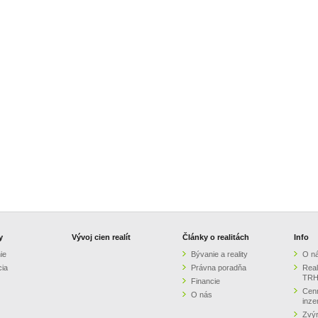
y
Vývoj cien realít
Články o realitách
Info
ie
Bývanie a reality
O n
cia
Právna poradňa
Real
TRH
Financie
Cenn
O nás
inze
Zvýr