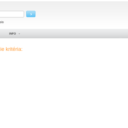
slo
INFO
e kritéria: