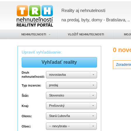
Reality aj nehnutelnosti
na predaj, byty, domy - Bratislava, ..
NEHNUTEĽNOSTI
VLOŽIŤ NEHNUTEĽNOSTI
MOJ
0 nov
Upraviť vyhľadávanie:
Zoradeni
Druh
novostavba
nehnuteľnosti:
predaj
Typ inzercie:
Slovensko
Štát:
Prešovský
Kraj:
Stará Ľubovňa
Okres:
-- nevybrata --
Obec: