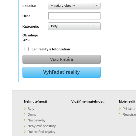
-- najprv obec --
Lokalita:
Ulica:
Byty
Kategória:
Obsahuje
text:
Len reality s fotografiou
Viac kritérii
Nehnuteľnosti
Vložiť nehnuteľnosti
Moje realit
Byty
Prihlásen
Domy
Registrá
Novostavby
Nebytové priestory
Rekreačné objekty